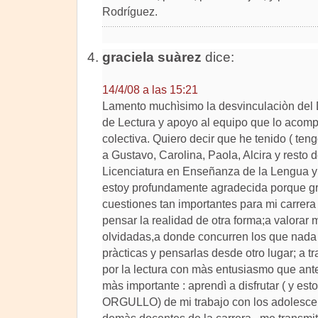
Rodríguez.
graciela suàrez
dice:
14/4/08 a las 15:21
Lamento muchìsimo la desvinculaciòn del 
de Lectura y apoyo al equipo que lo acom
colectiva. Quiero decir que he tenido ( ten
a Gustavo, Carolina, Paola, Alcira y resto 
Licenciatura en Enseñanza de la Lengua y 
estoy profundamente agradecida porque gra
cuestiones tan importantes para mi carrera
pensar la realidad de otra forma;a valorar
olvidadas,a donde concurren los que nada t
pràcticas y pensarlas desde otro lugar; a tr
por la lectura con màs entusiasmo que antes
màs importante : aprendì a disfrutar ( y e
ORGULLO) de mi trabajo con los adolescen