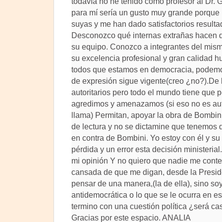
todavía no he tenido como profesor al Dr.
para mí sería un gusto muy grande porque 
suyas y me han dado satisfactorios result
Desconozco qué internas extrañas hacen que
su equipo. Conozco a integrantes del mism
su excelencia profesional y gran calidad 
todos que estamos en democracia, podemos 
de expresión sigue vigente(creo ¿no?).De l
autoritarios pero todo el mundo tiene que 
agredimos y amenazamos (si eso no es au
llama) Permitan, apoyar la obra de Bombini
de lectura y no se dictamine que tenemos qu
en contra de Bombini. Yo estoy con él y su
pérdida y un error esta decisión ministerial
mi opinión Y no quiero que nadie me cont
cansada de que me digan, desde la Presid
pensar de una manera,(la de ella), sino soy 
antidemocrática o lo que se le ocurra en 
termino con una cuestión política ¿será ca
Gracias por este espacio. ANALIA