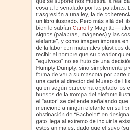
que se supone nos muestra la realida
cosa a lo señalado por las palabras.
trasgresión a una ley, la de coherenc
un libro ilustrado. Pero más allá del 
bien lo sabían
Carroll
y Magritte— alc
signos (palabras, imágenes) y las cos
elefante", y como imagen impresa en 
de la labor con materiales plásticos d
recibir el nombre que su creador quie
"equívoco" no es fruto de una decisió
Humpty Dumpty, sino simplemente pro
forma de ver a su mascota por parte 
una carta al director del Museo de His
quien según parece ha objetado los e
huesos de la trompa del elefante ilust
el "autor" se defiende señalando que
mencionó a ningún elefante en su libr
obstinación de "Bachelet" en design
gato llega al extremo de incluir la ex
estos animales, dado que el suyo (su 