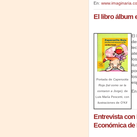
En:
www.imaginaria.co
El libro álbum 
El
de
le
at
lo
ilu
po
lo
Portada de
Caperucita
esp
Roja (tal como se la
En
contaron a Jorge),
de
Luis María Pescetti, con
ilustraciones de O'Kif
Entrevista con 
Económica de 