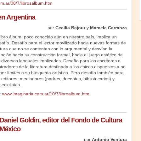
m.ar/08/7/librosalbum.htm
en Argentina
por
Cecilia Bajour
y
Marcela Carranza
 libro álbum, poco conocido aún en nuestro país, implica un
safío. Desafío para el lector movilizado hacia nuevas formas de
ctura que no se contentan con lo argumental y desvían la
ención hacia su construcción formal, hacia el juego estético de
s diversos lenguajes implicados. Desafío para los escritores e
stradores de la literatura destinada a los chicos dispuestos a no
ner límites a su búsqueda artística. Pero desafío también para
s editores, mediadores (padres, docentes, bibliotecarios) y
ecialistas.
:
www.imaginaria.com.ar/10/7/libroalbum.htm
Daniel Goldin, editor del Fondo de Cultura
México
por
Antonio Ventura