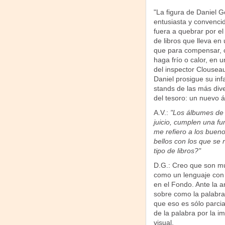
"La figura de Daniel Go
entusiasta y convenci
fuera a quebrar por el
de libros que lleva en 
que para compensar, c
haga frío o calor, en 
del inspector Clousea
Daniel prosigue su inf
stands de las más dive
del tesoro: un nuevo á
A.V.:
"Los álbumes de 
juicio, cumplen una fu
me refiero a los buen
bellos con los que se 
tipo de libros?"
D.G.: Creo que son muc
como un lenguaje con 
en el Fondo. Ante la 
sobre como la palabra
que eso es sólo parcia
de la palabra por la 
visual.