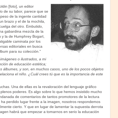
ldin [foto], un editor
do de su labor, parece que se
 peso de la ingente cantidad
un brazo y el de la mochila,
uelga del otro. Embutido,
una gabardina mezcla de la
u y la de Humphrey Bogart,
atigable caminata por los
rsas editoriales en busca
lbum para su colección."
imágenes o ilustrados, a mi
nción de educación estética;
os álbumes, y son, en muchos casos, uno de los pocos objetos
relaciona el niño. ¿Cuál crees tú que es la importancia de este
has. Una de ellas es la revaloración del lenguaje gráfico
plenos poderes. Es algo sobre lo que hemos insistido mucho
andanada de comentarios de tantos promotores de la lectura
 ha perdido lugar frente a la imagen, nosotros respondemos
lmente cierto. Y que en lugar de lamentar la supuesta derrota
imagen habrá que empezar a tomarnos en serio la educación