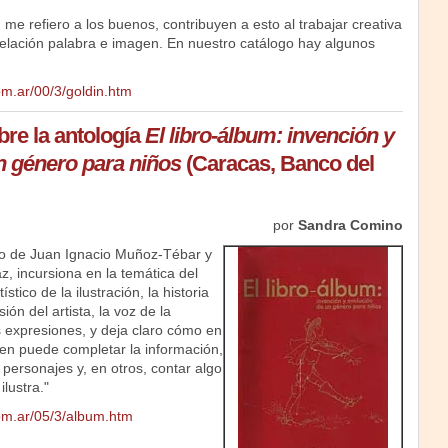
me refiero a los buenos, contribuyen a esto al trabajar creativa
relación palabra e imagen. En nuestro catálogo hay algunos
m.ar/00/3/goldin.htm
re la antología
El libro-álbum: invención y
n género para niños
(Caracas, Banco del
por
Sandra Comino
go de Juan Ignacio Muñoz-Tébar y
z, incursiona en la temática del
ístico de la ilustración, la historia
isión del artista, la voz de la
s expresiones, y deja claro cómo en
en puede completar la información,
 personajes y, en otros, contar algo
ilustra."
om.ar/05/3/album.htm