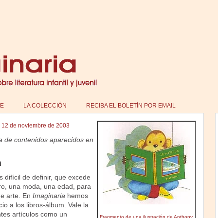
E
LA COLECCIÓN
RECIBA EL BOLETÍN POR EMAIL
|
12 de noviembre de 2003
a de contenidos aparecidos en
m
 difícil de definir, que excede
ero, una moda, una edad, para
de arte. En
Imaginaria
hemos
o a los libros-álbum. Vale la
ntes artículos como un
Fragmento de una ilustración de Anthony