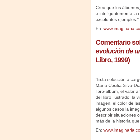
Creo que los álbumes, 
e inteligentemente la 
excelentes ejemplos."
En:
www.imaginaria.co
Comentario sob
evolución de u
Libro, 1999)
"Esta selección a car
María Cecilia Silva-Día
libro-álbum, el valor art
del libro ilustrado, la v
imagen, el color de la
algunos casos la imag
describir situaciones o
más de la historia que 
En:
www.imaginaria.c