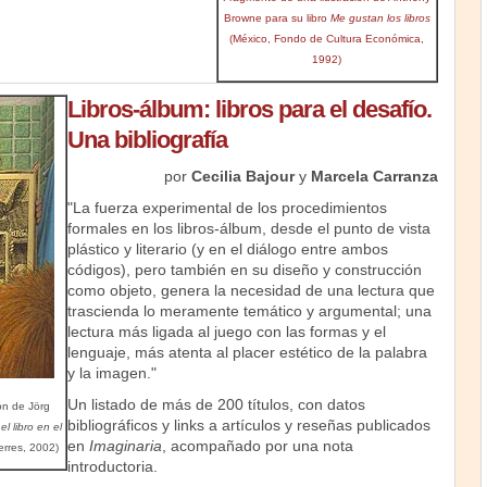
Browne para su libro
Me gustan los libros
(México, Fondo de Cultura Económica,
1992)
Libros-álbum: libros para el desafío.
Una bibliografía
por
Cecilia Bajour
y
Marcela Carranza
"La fuerza experimental de los procedimientos
formales en los libros-álbum, desde el punto de vista
plástico y literario (y en el diálogo entre ambos
códigos), pero también en su diseño y construcción
como objeto, genera la necesidad de una lectura que
trascienda lo meramente temático y argumental; una
lectura más ligada al juego con las formas y el
lenguaje, más atenta al placer estético de la palabra
y la imagen."
Un listado de más de 200 títulos, con datos
ón de Jörg
bibliográficos y links a artículos y reseñas publicados
 el libro en el
en
Imaginaria
, acompañado por una nota
erres, 2002)
introductoria.