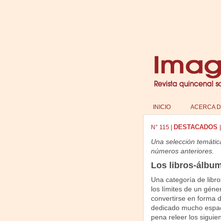
INICIO
ACERCA D
DESTACADOS
N°
115
|
Una selección temátic
números anteriores.
Los libros-álbu
Una categoría de libros
los límites de un gén
convertirse en forma 
dedicado mucho espaci
pena releer los siguie