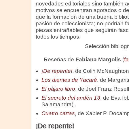
novedades editoriales sino también aq
motivos se encuentran agotados o d
que la formación de una buena biblio
pasión de coleccionista; no podrían f
piezas entrañables que seguirán fasc
todos los tiempos.
Selección bibliog
Reseñas de
Fabiana Margolis
(
f
¡De repente!
, de Colin McNaughton 
Los dientes de Yacaré
, de Margarit
El pájaro libro
, de Joel Franz Rosel
El secreto del andén 13
, de Eva Ib
Salamandra).
Cuatro cartas
, de Xabier P. Docamp
¡De repente!