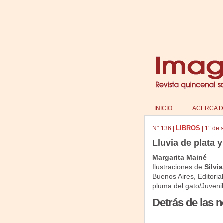
INICIO
ACERCA D
LIBROS
N°
136
|
|
1° de 
Lluvia de plata y
Margarita Mainé
Ilustraciones de
Silvi
Buenos Aires, Editori
pluma del gato/Juvenil
Detrás de las n