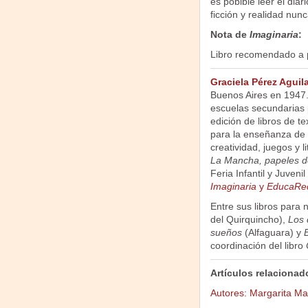
es pobible leer el diar
ficción y realidad nun
Nota de
Imaginaria
:
Libro recomendado a p
Graciela Pérez Aguila
Buenos Aires en 1947.
escuelas secundarias 
edición de libros de tex
para la enseñanza de 
creatividad, juegos y l
La Mancha, papeles de l
Feria Infantil y Juven
Imaginaria
y
EducaRe
Entre sus libros para
del Quirquincho),
Los 
sueños
(Alfaguara) y
E
coordinación del libro
Artículos relacionad
Autores: Margarita Ma