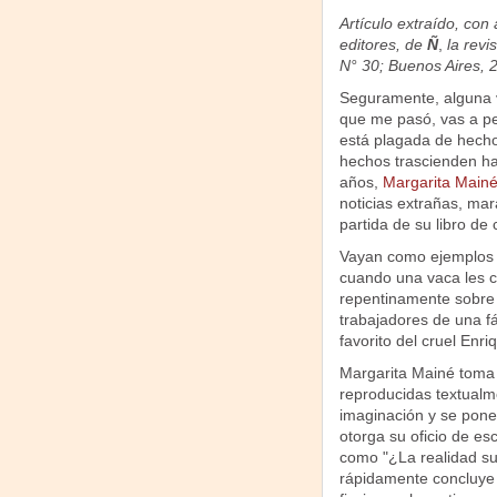
Artículo extraído, con 
editores, de
Ñ
,
la revi
N° 30; Buenos Aires, 2
Seguramente, alguna v
que me pasó, vas a pe
está plagada de hechos
hechos trascienden ha
años,
Margarita Main
noticias extrañas, mar
partida de su libro de
Vayan como ejemplos 
cuando una vaca les ca
repentinamente sobre u
trabajadores de una fá
favorito del cruel Enriq
Margarita Mainé toma 
reproducidas textualm
imaginación y se pone 
otorga su oficio de es
como "¿La realidad sup
rápidamente concluye q