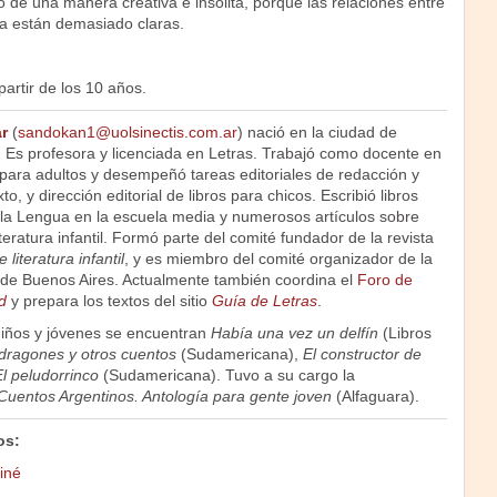
io de una manera creativa e insólita, porque las relaciones entre
ca están demasiado claras.
artir de los 10 años.
r
(
sandokan1@uolsinectis.com.ar
) nació en la ciudad de
 Es profesora y licenciada en Letras. Trabajó como docente en
para adultos y desempeñó tareas editoriales de redacción y
to, y dirección editorial de libros para chicos. Escribió libros
la Lengua en la escuela media y numerosos artículos sobre
iteratura infantil. Formó parte del comité fundador de la revista
iteratura infantil
, y es miembro del comité organizador de la
il de Buenos Aires. Actualmente también coordina el
Foro de
d
y prepara los textos del sitio
Guía de Letras
.
 niños y jóvenes se encuentran
Había una vez un delfín
(Libros
dragones y otros cuentos
(Sudamericana),
El constructor de
l peludorrinco
(Sudamericana). Tuvo a su cargo la
Cuentos Argentinos. Antología para gente joven
(Alfaguara).
os:
iné