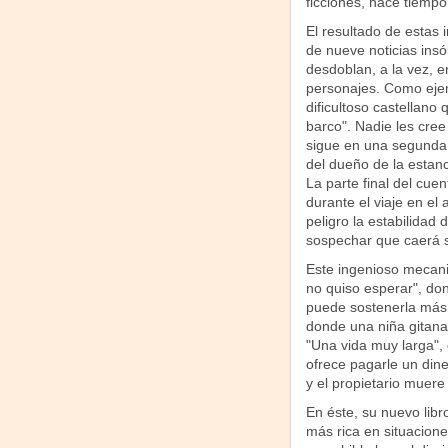
ficciones, hace tiempo
El resultado de estas 
de nueve noticias insó
desdoblan, a la vez, e
personajes. Como eje
dificultoso castellano
barco". Nadie les cree 
sigue en una segunda 
del dueño de la estanc
La parte final del cue
durante el viaje en el
peligro la estabilidad d
sospechar que caerá s
Este ingenioso mecani
no quiso esperar", do
puede sostenerla más 
donde una niña gitana
"Una vida muy larga", 
ofrece pagarle un din
y el propietario muer
En éste, su nuevo libr
más rica en situacion