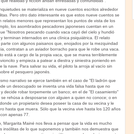
 que realidad y ficción andan enredadas y confundidas".
inquietudes se materializa en nueve cuentos escritos alrededor
litas. Pero otro dato interesante es que estos nueve cuentos se
n relatos menores que representan los puntos de vista de los
mplo, los asombrados pescadores japoneses cuentan en un
 que "Nosotros pescando cuando vaca cayó del cielo y hundió
y terminan internados en una clínica psiquiátrica. El relato
parte con algunos paisanos que, enojados por la mezquindad
ia, contratan a un aviador borracho para que le robe una vaca.
nto está a cargo de la propia vaca, que se marea terriblemente
 avioncito y empieza a patear a diestra y siniestra poniendo en
e la nave. Para salvar su vida, el piloto la arroja al vacío sin
obre el pesquero japonés.
smo narrativo se ejerce también en el caso de "El ladrón que
nde un desocupado se inventa una vida falsa hasta que no
y decide robar torpemente un banco; en el de "El casamiento"
 se rehúsa a desposarse con alguien a quien no conoce; o en
donde un propietario desea poseer la casa de su vecina y le
ero hasta que muera. Sólo que la vecina vive hasta los 120 años
e con apenas 77.
o, Margarita Mainé nos lleva a pensar que la vida es mucho
es insólitas de lo que suponemos y también nos demuestra que