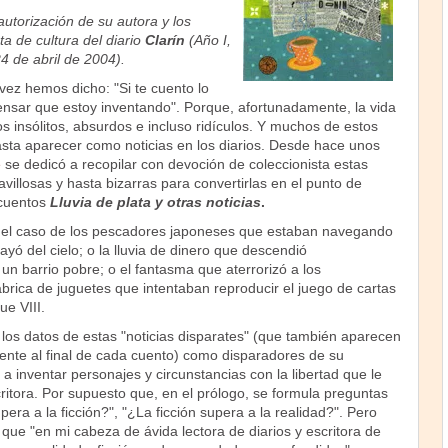
autorización de su autora y los
sta de cultura del diario
Clarín
(Año I,
4 de abril de 2004).
ez hemos dicho: "Si te cuento lo
nsar que estoy inventando". Porque, afortunadamente, la vida
 insólitos, absurdos e incluso ridículos. Y muchos de estos
sta aparecer como noticias en los diarios. Desde hace unos
é
se dedicó a recopilar con devoción de coleccionista estas
avillosas y hasta bizarras para convertirlas en el punto de
 cuentos
Lluvia de plata y otras noticias
.
el caso de los pescadores japoneses que estaban navegando
yó del cielo; o la lluvia de dinero que descendió
n barrio pobre; o el fantasma que aterrorizó a los
brica de juguetes que intentaban reproducir el juego de cartas
ue VIII.
los datos de estas "noticias disparates" (que también aparecen
ente al final de cada cuento) como disparadores de su
a inventar personajes y circunstancias con la libertad que le
critora. Por supuesto que, en el prólogo, se formula preguntas
era a la ficción?", "¿La ficción supera a la realidad?". Pero
ue "en mi cabeza de ávida lectora de diarios y escritora de