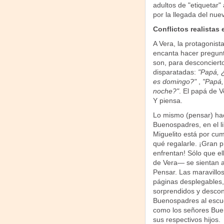
adultos de "etiquetar"
por la llegada del nue
Conflictos realistas 
A Vera, la protagonista
encanta hacer pregunt
son, para desconciert
disparatadas:
"Papá, 
es domingo?"
,
"Papá,
noche?"
. El papá de 
Y piensa.
Lo mismo (pensar) ha
Buenospadres, en el l
Miguelito está por cum
qué regalarle. ¡Gran 
enfrentan! Sólo que el
de Vera— se sientan a 
Pensar. Las maravillos
páginas desplegables,
sorprendidos y descon
Buenospadres al escuc
como los señores Bue
sus respectivos hijos.