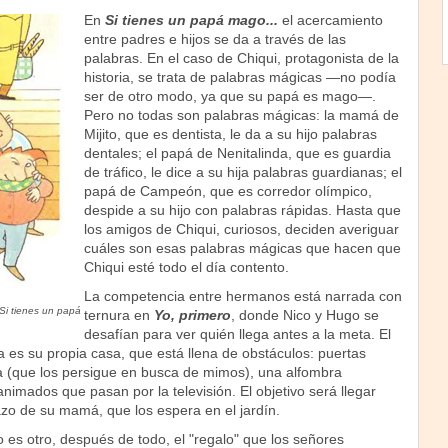
En
Si tienes un papá mago...
el acercamiento
entre padres e hijos se da a través de las
palabras. En el caso de Chiqui, protagonista de la
historia, se trata de palabras mágicas —no podía
ser de otro modo, ya que su papá es mago—.
Pero no todas son palabras mágicas: la mamá de
Mijito, que es dentista, le da a su hijo palabras
dentales; el papá de Nenitalinda, que es guardia
de tráfico, le dice a su hija palabras guardianas; el
papá de Campeón, que es corredor olímpico,
despide a su hijo con palabras rápidas. Hasta que
los amigos de Chiqui, curiosos, deciden averiguar
cuáles son esas palabras mágicas que hacen que
Chiqui esté todo el día contento.
La competencia entre hermanos está narrada con
Si tienes un papá
ternura en
Yo, primero
, donde Nico y Hugo se
desafían para ver quién llega antes a la meta. El
a es su propia casa, que está llena de obstáculos: puertas
ta (que los persigue en busca de mimos), una alfombra
animados que pasan por la televisión. El objetivo será llegar
azo de su mamá, que los espera en el jardín.
s otro, después de todo, el "regalo" que los señores