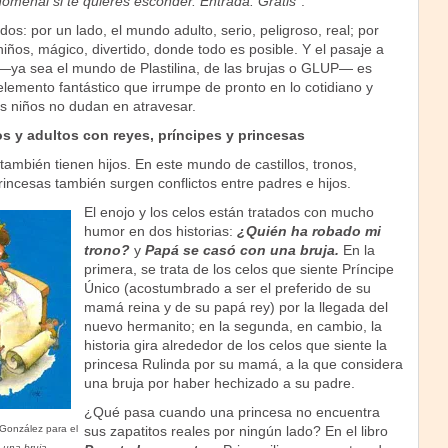
nomenal si te quieres esconder. Entrada: Gratis"
.
s: por un lado, el mundo adulto, serio, peligroso, real; por
niños, mágico, divertido, donde todo es posible. Y el pasaje a
—ya sea el mundo de Plastilina, de las brujas o GLUP— es
elemento fantástico que irrumpe de pronto en lo cotidiano y
s niños no dudan en atravesar.
os y adultos con reyes, príncipes y princesas
 también tienen hijos. En este mundo de castillos, tronos,
rincesas también surgen conflictos entre padres e hijos.
El enojo y los celos están tratados con mucho
humor en dos historias:
¿Quién ha robado mi
trono?
y
Papá se casó con una bruja.
En la
primera, se trata de los celos que siente Príncipe
Único (acostumbrado a ser el preferido de su
mamá reina y de su papá rey) por la llegada del
nuevo hermanito; en la segunda, en cambio, la
historia gira alrededor de los celos que siente la
princesa Rulinda por su mamá, a la que considera
una bruja por haber hechizado a su padre.
¿Qué pasa cuando una princesa no encuentra
 González para el
sus zapatitos reales por ningún lado? En el libro
 una bruja