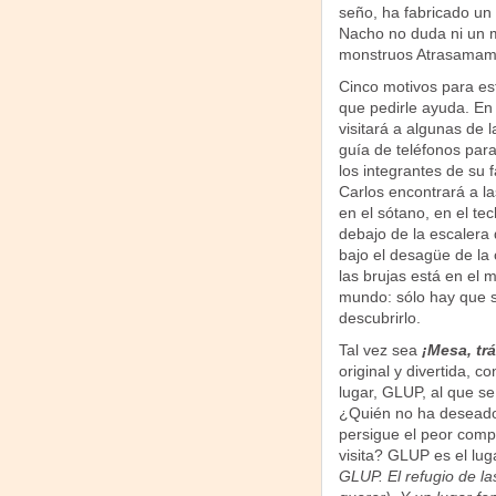
seño, ha fabricado un
Nacho no duda ni un m
monstruos Atrasamamis
Cinco motivos para est
que pedirle ayuda. E
visitará a algunas de 
guía de teléfonos par
los integrantes de su 
Carlos encontrará a la
en el sótano, en el tec
debajo de la escalera
bajo el desagüe de la
las brujas está en el 
mundo: sólo hay que s
descubrirlo.
Tal vez sea
¡Mesa, tr
original y divertida, co
lugar, GLUP, al que s
¿Quién no ha deseado 
persigue el peor compa
visita? GLUP es el lug
GLUP. El refugio de la