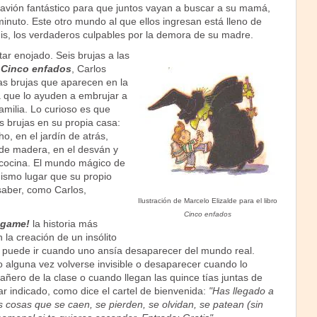
 avión fantástico para que juntos vayan a buscar a su mamá,
inuto. Este otro mundo al que ellos ingresan está lleno de
, los verdaderos culpables por la demora de su madre.
ar enojado. Seis brujas a las
n
Cinco enfados
, Carlos
las brujas que aparecen en la
a que lo ayuden a embrujar a
familia. Lo curioso es que
s brujas en su propia casa:
ho, en el jardín de atrás,
 de madera, en el desván y
 cocina. El mundo mágico de
mismo lugar que su propio
aber, como Carlos,
Ilustración de Marcelo Elizalde para el libro
Cinco enfados
ágame!
la historia más
n la creación de un insólito
e puede ir cuando uno ansía desaparecer del mundo real.
alguna vez volverse invisible o desaparecer cuando lo
ñero de la clase o cuando llegan las quince tías juntas de
ar indicado, como dice el cartel de bienvenida:
"Has llegado a
s cosas que se caen, se pierden, se olvidan, se patean (sin