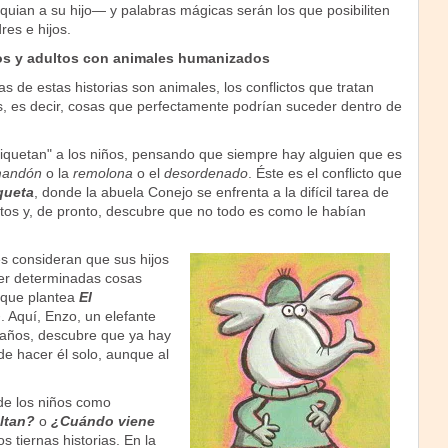
uian a su hijo— y palabras mágicas serán los que posibiliten
res e hijos.
ños y adultos con animales humanizados
as de estas historias son animales, los conflictos que tratan
s, es decir, cosas que perfectamente podrían suceder dentro de
tiquetan" a los niños, pensando que siempre hay alguien que es
andón
o la
remolona
o el
desordenado
. Éste es el conflicto que
queta
, donde la abuela Conejo se enfrenta a la difícil tarea de
etos y, de pronto, descubre que no todo es como le habían
es consideran que sus hijos
er determinadas cosas
a que plantea
El
o
. Aquí, Enzo, un elefante
 años, descubre que ya hay
de hacer él solo, aunque al
de los niños como
ltan?
o
¿Cuándo viene
s tiernas historias. En la