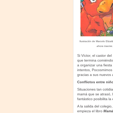
Ilustración de Marcelo Elizal
ahora traeme.
Si Víctor, el castor d
que termina comiéndos
a organizar una fiest
intentos, Pocosmimos 
gracias a sus nuevos
Conflictos entre niñ
Situaciones tan cotidi
mamá que se atrasó, l
fantástico posibilita 
A la salida del coleg
empieza el libro
Mamá 