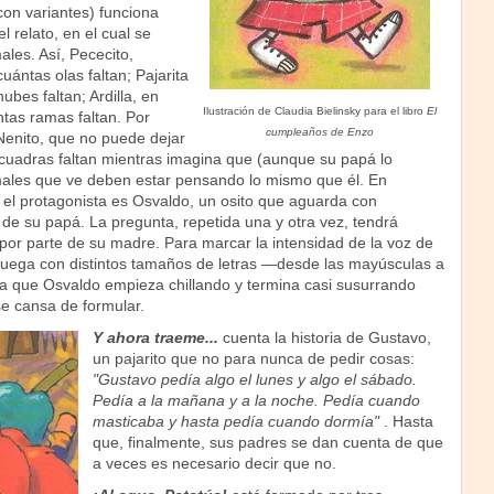
con variantes) funciona
l relato, en el cual se
ales. Así, Pececito,
uántas olas faltan; Pajarita
ubes faltan; Ardilla, en
Ilustración de Claudia Bielinsky para el libro
El
tas ramas faltan. Por
cumpleaños de Enzo
 Nenito, que no puede dejar
cuadras faltan mientras imagina que (aunque su papá lo
males que ve deben estar pensando lo mismo que él. En
el protagonista es Osvaldo, un osito que aguarda con
 de su papá. La pregunta, repetida una y otra vez, tendrá
por parte de su madre. Para marcar la intensidad de la voz de
a juega con distintos tamaños de letras —desde las mayúsculas a
 que Osvaldo empieza chillando y termina casi susurrando
e cansa de formular.
Y ahora traeme...
cuenta la historia de Gustavo,
un pajarito que no para nunca de pedir cosas:
"Gustavo pedía algo el lunes y algo el sábado.
Pedía a la mañana y a la noche. Pedía cuando
masticaba y hasta pedía cuando dormía"
. Hasta
que, finalmente, sus padres se dan cuenta de que
a veces es necesario decir que no.