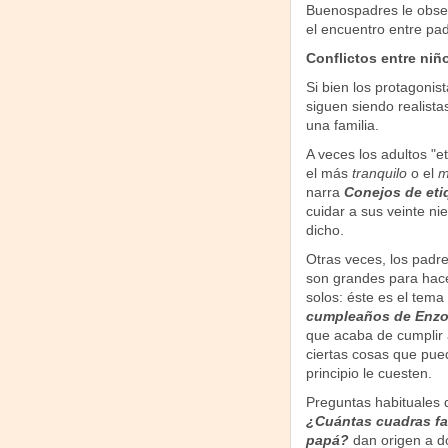
Buenospadres le obseq
el encuentro entre pad
Conflictos entre ni
Si bien los protagonist
siguen siendo realista
una familia.
A veces los adultos "e
el más
tranquilo
o el
m
narra
Conejos de eti
cuidar a sus veinte ni
dicho.
Otras veces, los padr
son grandes para hac
solos: éste es el tem
cumpleaños de Enz
que acaba de cumplir
ciertas cosas que pue
principio le cuesten.
Preguntas habituales 
¿Cuántas cuadras fa
papá?
dan origen a do