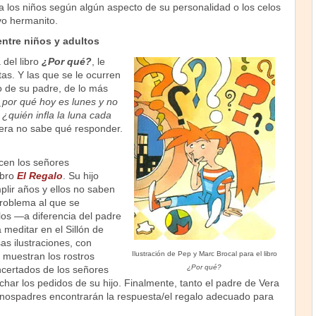
 a los niños según algún aspecto de su personalidad o los celos
vo hermanito.
entre niños y adultos
 del libro
¿Por qué?
, le
as. Y las que se le ocurren
o de su padre, de lo más
¿por qué hoy es lunes y no
 ¿quién infla la luna cada
Vera no sabe qué responder.
cen los señores
ibro
El Regalo
. Su hijo
plir años y ellos no saben
problema al que se
los —a diferencia del padre
meditar en el Sillón de
as ilustraciones, con
Ilustración de Pep y Marc Brocal para el libro
 muestran los rostros
¿Por qué?
certados de los señores
har los pedidos de su hijo. Finalmente, tanto el padre de Vera
nospadres encontrarán la respuesta/el regalo adecuado para