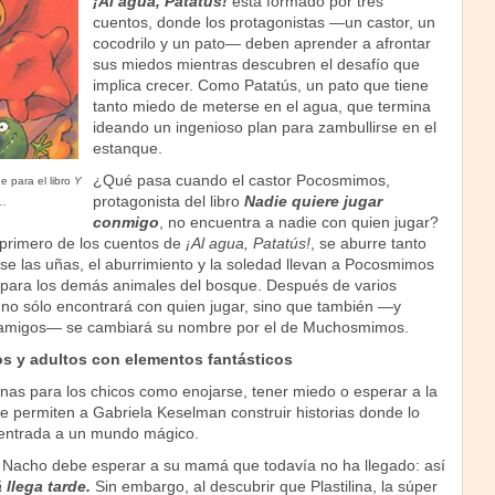
¡Al agua, Patatús!
está formado por tres
cuentos, donde los protagonistas —un castor, un
cocodrilo y un pato— deben aprender a afrontar
sus miedos mientras descubren el desafío que
implica crecer. Como Patatús, un pato que tiene
tanto miedo de meterse en el agua, que termina
ideando un ingenioso plan para zambullirse en el
estanque.
¿Qué pasa cuando el castor Pocosmimos,
de para el libro
Y
protagonista del libro
Nadie quiere jugar
..
conmigo
, no encuentra a nadie con quien jugar?
el primero de los cuentos de
¡Al agua, Patatús!
, se aburre tanto
e las uñas, el aburrimiento y la soledad llevan a Pocosmimos
a para los demás animales del bosque. Después de varios
no sólo encontrará con quien jugar, sino que también —y
 amigos— se cambiará su nombre por el de Muchosmimos.
os y adultos con elementos fantásticos
anas para los chicos como enojarse, tener miedo o esperar a la
e permiten a Gabriela Keselman construir historias donde lo
la entrada a un mundo mágico.
io, Nacho debe esperar a su mamá que todavía no ha llegado: así
llega tarde.
Sin embargo, al descubrir que Plastilina, la súper