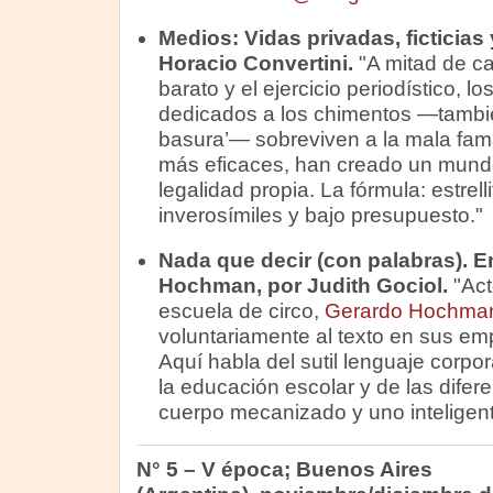
Medios:
Vidas privadas, ficticias
Horacio Convertini.
"A mitad de ca
barato y el ejercicio periodístico, l
dedicados a los chimentos —tambié
basura’— sobreviven a la mala fama
más eficaces, han creado un mundo
legalidad propia. La fórmula: estrel
inverosímiles y bajo presupuesto."
Nada que decir (con palabras).
E
Hochman, por Judith Gociol.
"Act
escuela de circo,
Gerardo Hochma
voluntariamente al texto en sus emp
Aquí habla del sutil lenguaje corpor
la educación escolar y de las difere
cuerpo mecanizado y uno inteligent
N° 5 – V época; Buenos Aires