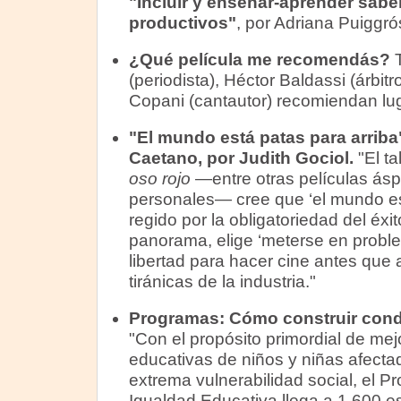
"Incluir y enseñar-aprender sabe
productivos"
, por Adriana Puiggró
¿Qué película me recomendás?
(periodista), Héctor Baldassi (árbitr
Copani (cantautor) recomiendan lug
"El mundo está patas para arriba
Caetano, por Judith Gociol.
"El ta
oso rojo
—entre otras películas ásp
personales— cree que ‘el mundo est
regido por la obligatoriedad del éxi
panorama, elige ‘meterse en probl
libertad para hacer cine antes que 
tiránicas de la industria."
Programas:
Cómo construir cond
"Con el propósito primordial de mej
educativas de niños y niñas afecta
extrema vulnerabilidad social, el Pr
Igualdad Educativa llega a 1.600 es