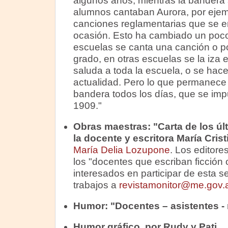
algunos años, mientras la bandera s
alumnos cantaban Aurora, por ejem
canciones reglamentarias que se 
ocasión. Esto ha cambiado un poco
escuelas se canta una canción o p
grado, en otras escuelas se la iza 
saluda a toda la escuela, o se hac
actualidad. Pero lo que permanece e
bandera todos los días, que se im
1909."
Obras maestras: "Carta de los úl
la docente y escritora María Cris
María Delia Lozupone
. Los editore
los "docentes que escriban ficción 
interesados en participar de esta s
trabajos a
revistamonitor@me.gov.
Humor: "Docentes – asistentes - 
Humor gráfico, por Rudy y Pati.