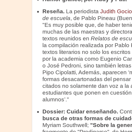
Reseña.
La periodista
Judith Gocio
de escuela
, de Pablo Pineau (Buen
"Es muy posible que, de haber tenido
muchas de las maestras y director
textos reunidos en
Relatos de escu
la compilación realizada por Pablo
textos literarios no solo los escrit
por la academia como Eugenio Ca
o José Pedroni, sino también letra
Pipo Cipolatti, Además, aparecen ‘m
formas desacartonadas del pensar y
citados no solamente dan voz a la 
estudiantes que ponen en cuestión 
alumnos’."
Dossier:
Cuidar enseñando.
Conti
busca de otras formas de cuidad
Myriam Southwell;
"Sobre la gene
fragmento de "Prodigarse", de He