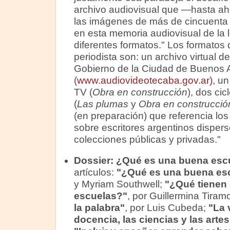
archivo audiovisual que —hasta ah
las imágenes de más de cincuenta a
en esta memoria audiovisual de la l
diferentes formatos." Los formatos
periodista son: un archivo virtual de
Gobierno de la Ciudad de Buenos A
(
www.audiovideotecaba.gov.ar)
, u
TV (
Obra en construcción
), dos cic
(
Las plumas
y
Obra en construcció
(en preparación) que referencia los
sobre escritores argentinos dispers
colecciones públicas y privadas."
Dossier:
¿Qué es una buena esc
artículos:
"¿Qué es una buena es
y Myriam Southwell;
"¿Qué tienen 
escuelas?"
, por Guillermina Tiram
la palabra"
, por Luis Cubeda;
"La 
docencia, las ciencias y las artes