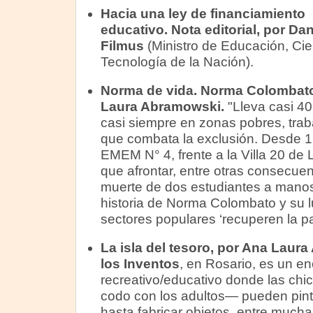
Hacia una ley de financiamiento
educativo. Nota editorial, por
Dan
Filmus
(Ministro de Educación, Cie
Tecnología de la Nación).
Norma de vida. Norma Colombato
Laura Abramowski.
"Lleva casi 40
casi siempre en zonas pobres, tra
que combata la exclusión. Desde 19
EMEM N° 4, frente a la Villa 20 de
que afrontar, entre otras consecue
muerte de dos estudiantes a manos d
historia de Norma Colombato y su l
sectores populares ‘recuperen la pa
La isla del tesoro, por Ana Laur
los Inventos
, en Rosario, es un e
recreativo/educativo donde las chi
codo con los adultos— pueden pintar
hasta fabricar objetos, entre mucha