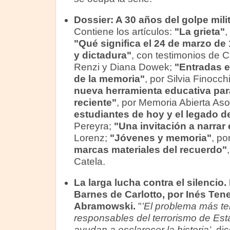
Dossier:
A 30 años del golpe milit
Contiene los artículos:
"La grieta"
,
"Qué significa el 24 de marzo de
y dictadura"
, con testimonios de 
Renzi y Diana Dowek;
"Entradas e
de la memoria"
, por Silvia Finocch
nueva herramienta educativa par
reciente"
, por Memoria Abierta Aso
estudiantes de hoy y el legado 
Pereyra;
"Una invitación a narrar
Lorenz;
"Jóvenes y memoria"
, p
marcas materiales del recuerdo"
Catela.
La larga lucha contra el silencio.
Barnes de Carlotto, por Inés Ten
Abramowski.
"
’El problema más ter
responsables del terrorismo de Est
ayudan a esclarecer la historia’
, di