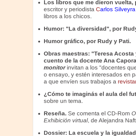
Los libros que me dieron vuelta, 
escritor y periodista
C
arlos Silveyra
libros a los chicos.
Humor: "La diversidad", por Rud
Humor gráfico, por Rudy y Pati.
O
bras maestras: "Teresa Acosta y
cuento de la docente Ana Capora
monitor
invitan a los "docentes que
o ensayo, y estén interesados en pa
a que envíen sus trabajos a
revist
¿Cómo te imaginás el aula del f
sobre un tema.
Reseña.
Se comenta el CD-Rom
O
Exhibición virtual
, de Alejandra Naft
Dossier:
La escuela y la igualdad