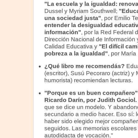
"La escuela y la igualdad: renova
Dussel y Myriam Southwell;
"Educa
una sociedad justa"
, por Emilio T
entender la desigualdad educativa
información"
, por la Red Federal 
Dirección Nacional de Información 
Calidad Educativa y
"El difícil ca
pobreza a la igualdad"
, por María 
¿Qué libro me recomendás?
Edu
(escritor), Susú Pecoraro (actriz) y
humorista) recomiendan lecturas.
"Porque es un buen compañero"
Ricardo Darín, por Judith Gociol.
que se dice un modelo. Y abandonó
secundario a medio hacer. Eso sí: l
haber sido elegido mejor compañer
seguidos. Las memorias escolares 
autodidacta de vocación."