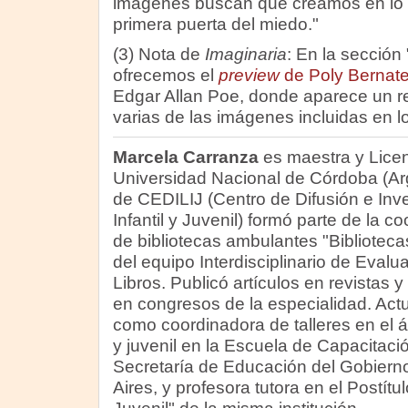
imágenes buscan que creamos en lo qu
primera puerta del miedo."
(3) Nota de
Imaginaria
: En la sección
ofrecemos el
preview
de Poly Bernat
Edgar Allan Poe, donde aparece un retr
varias de las imágenes incluidas en lo
Marcela Carranza
es maestra y Licen
Universidad Nacional de Córdoba (A
de CEDILIJ (Centro de Difusión e Inve
Infantil y Juvenil) formó parte de la 
de bibliotecas ambulantes "Biblioteca
del equipo Interdisciplinario de Evalu
Libros. Publicó artículos en revistas 
en congresos de la especialidad. A
como coordinadora de talleres en el áre
y juvenil en la Escuela de Capacitaci
Secretaría de Educación del Gobiern
Aires, y profesora tutora en el Postítulo