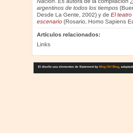
Nación
. Es autora de la compilación
¿
argentinos de todos los tiempos
(Buen
Desde La Gente, 2002) y de
El teatro
escenario
(Rosario, Homo Sapiens Ed
Artículos relacionados:
Links
El diseño usa elementos de Statement by
Blog Oh! Blog
, adaptad