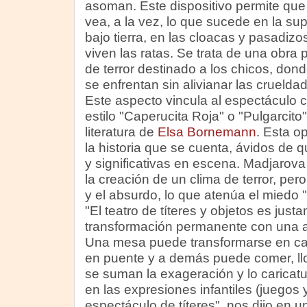
asoman. Este dispositivo permite qu
vea, a la vez, lo que sucede en la sup
bajo tierra, en las cloacas y pasadiz
viven las ratas. Se trata de una obra 
de terror destinado a los chicos, don
se enfrentan sin alivianar las cruelda
Este aspecto vincula al espectáculo co
estilo "Caperucita Roja" o "Pulgarcito"
literatura de
Elsa Bornemann
. Esta o
la historia que se cuenta, ávidos de 
y significativas en escena. Madjarova
la creación de un clima de terror, pe
y el absurdo, lo que atenúa el miedo "
"El teatro de títeres y objetos es just
transformación permanente con una a
Una mesa puede transformarse en cas
en puente y a demás puede comer, ll
se suman la exageración y lo caricat
en las expresiones infantiles (juegos 
espectáculo de títeres", nos dijo en u