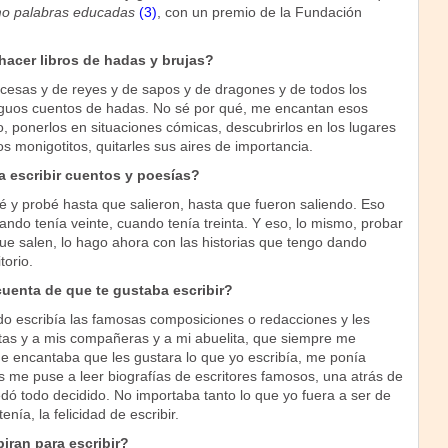
o palabras educadas
(3)
, con un premio de la Fundación
acer libros de hadas y brujas?
cesas y de reyes y de sapos y de dragones y de todos los
iguos cuentos de hadas. No sé por qué, me encantan esos
, ponerlos en situaciones cómicas, descubrirlos en los lugares
 monigotitos, quitarles sus aires de importancia.
 escribir cuentos y poesías?
 y probé hasta que salieron, hasta que fueron saliendo. Eso
ndo tenía veinte, cuando tenía treinta. Y eso, lo mismo, probar
ue salen, lo hago ahora con las historias que tengo dando
torio.
uenta de que te gustaba escribir?
o escribía las famosas composiciones o redacciones y les
tas y a mis compañeras y a mi abuelita, que siempre me
e encantaba que les gustara lo que yo escribía, me ponía
s me puse a leer biografías de escritores famosos, una atrás de
uedó todo decidido. No importaba tanto lo que yo fuera a ser de
enía, la felicidad de escribir.
iran para escribir?