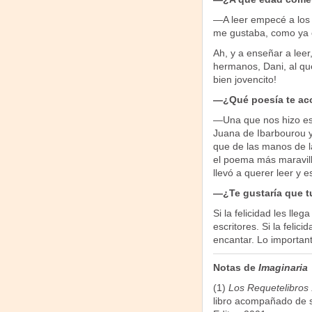
—A leer empecé a los s
me gustaba, como ya co
Ah, y a enseñar a leer
hermanos, Dani, al qu
bien jovencito!
—¿Qué poesía te aco
—Una que nos hizo esc
Juana de Ibarbourou y
que de las manos de la
el poema más maravil
llevó a querer leer y e
—¿Te gustaría que tu
Si la felicidad les lle
escritores. Si la felic
encantar. Lo important
Notas de
Imaginaria
(1)
Los Requetelibros 
libro acompañado de su