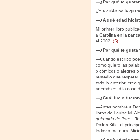
—¿Por qué te gustan
¿Y a quién no le gust
—¿A qué edad hiciste
Mi primer libro public
a Carolina en la panza.
el 2002.
(5)
—¿Por qué te gusta 
—Cuando escribo poes
como quiero las palabr
o cómicos o alegres o
remedio que respetar a
todo lo anterior, creo 
además está la cosa d
—¿Cuál fue o fueron
—Antes nombré a Don 
libros de Louise M. Alc
guirnalda de flores
. T
Dailan Kifki, el prínc
todavía me dura: Alicia
—¿A qué edad comenz