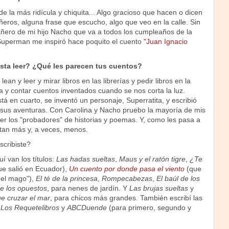
 la más ridícula y chiquita... Algo gracioso que hacen o dicen
eros, alguna frase que escucho, algo que veo en la calle. Sin
añero de mi hijo Nacho que va a todos los cumpleaños de la
e Superman me inspiró hace poquito el cuento
"Juan Ignacio
sta leer? ¿Qué les parecen tus cuentos?
ean y leer y mirar libros en las librerías y pedir libros en la
la y contar cuentos inventados cuando se nos corta la luz.
tá en cuarto, se inventó un personaje, Superratita, y escribió
 sus aventuras. Con Carolina y Nacho pruebo la mayoría de mis
er los "probadores" de historias y poemas. Y, como les pasa a
stan más y, a veces, menos.
cribiste?
uí van los títulos:
Las hadas sueltas
,
Maus y el ratón tigre
,
¿Te
e salió en Ecuador),
Un cuento por donde pasa el viento
(que
 del mago"),
El té de la princesa
,
Rompecabezas
,
El baúl de los
de los opuestos
, para nenes de jardín. Y
Las brujas sueltas
y
e cruzar el mar
, para chicos más grandes. También escribí las
a
Los Requetelibros
y
ABCDuende
(para primero, segundo y