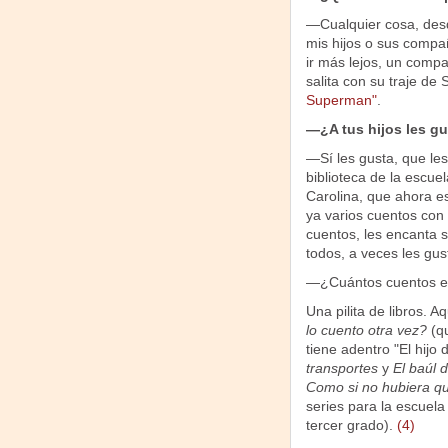
—Cualquier cosa, desde
mis hijos o sus compañ
ir más lejos, un comp
salita con su traje d
Superman"
.
—¿A tus hijos les gu
—Sí les gusta, que les l
biblioteca de la escue
Carolina, que ahora es
ya varios cuentos con
cuentos, les encanta s
todos, a veces les gu
—¿Cuántos cuentos es
Una pilita de libros. Aq
lo cuento otra vez?
(qu
tiene adentro "El hijo
transportes
y
El baúl 
Como si no hubiera qu
series para la escuel
tercer grado).
(4)