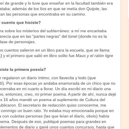
leí de grande y lo tuve que enseñar en la facultad también era
taba: además de los líos en que se metía don Quijote, las
aban las personas que encontraba en su camino.
 cuento que hiciste?
a sobre los misterios del subterráneo: a mí me encantaba
arecía que en las "partes negras" del túnel (donde no es la
clase de personajes.
s cuentos salieron en un libro para la escuela, que se llama
1)
y el primero que salió en libro solito fue
Maus y el ratón tigre
iste la primera poesía?
egalaron un diario íntimo, con llavecita y todo (que
dí). Por esas épocas yo andaba enamorada de un chico que no
erraba en mi cuarto a llorar. Un día escribí en mi diario una
s, entonces, creo, mi primer poema. A partir de ahí, nunca dejé
 los 16 años mandé un poema al suplemento de Cultura del
ublicaron. El secretario de redacción quiso conocerme, me
arló conmigo un buen rato. Yo estaba muy emocionada porque en
on cuántas personas (las que leían el diario, obvio) había
poema. Después de eso, publiqué poemas para grandes en
uplementos de diario y gané unos cuantos concursos, hasta que