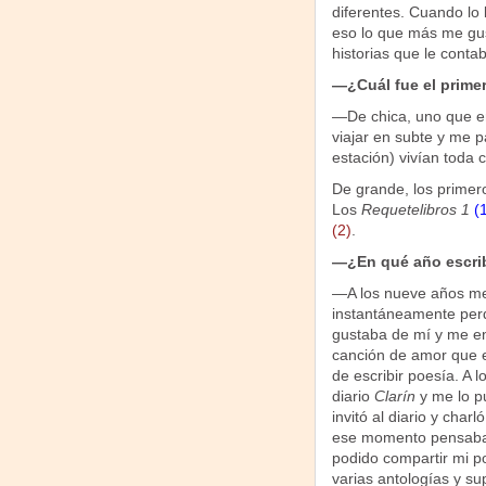
diferentes. Cuando lo 
eso lo que más me gus
historias que le cont
—¿Cuál fue el primer
—De chica, uno que er
viajar en subte y me p
estación) vivían toda 
De grande, los primero
Los
Requetelibros 1
(
(2)
.
—¿En qué año escrib
—A los nueve años me r
instantáneamente per
gustaba de mí y me enc
canción de amor que e
de escribir poesía. A
diario
Clarín
y me lo p
invitó al diario y ch
ese momento pensaba c
podido compartir mi 
varias antologías y s