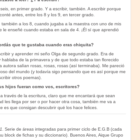
eis, en primer grado. Y a escribir, también. A escribir porque
nté antes, entre los 8 y los 9, en tercer grado.
, también a los 8, cuando jugaba a la maestra con uno de mis
e le enseñé cuando estaba en sala de 4. ¡Él sí que aprendió
rdás que te gustaba cuando eras chiquita?
ribir y aprender mi seño Olga de segundo grado. Era de
 hablaba de la primavera y de que todo estaba tan florecido
 autora salían rosas, rosas, rosas (así terminaba). Me pareció
loso del mundo (y todavía sigo pensando que es así porque me
scribir otros poemas).
s hijos fueran como vos, escritores?
ga a través de la escritura, claro que me encantará que sean
idad les llega por ser o por hacer otra cosa, también me va a
e es que consigan descubrir qué los hace felices.
1
. Serie de áreas integradas para primer ciclo de E.G.B (cada
 block de fichas y su diccionario). Buenos Aires, Aique Grupo