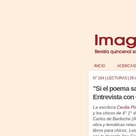
INICIO
ACERCA D
N°
164
|
LECTURAS
|
28 
"Si el poema sa
Entrevista con 
La escritora
Cecilia Pi
y los chicos de 4° 1° 
Carlos de Bariloche (A
obra y temáticas relaci
libros para chicos. Lo