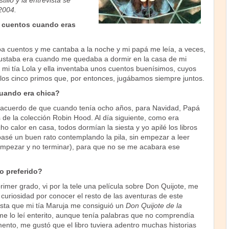
illo y la entrevista se
2004.
 cuentos cuando eras
cuentos y me cantaba a la noche y mi papá me leía, a veces,
ustaba era cuando me quedaba a dormir en la casa de mi
ía mi tía Lola y ella inventaba unos cuentos buenísimos, cuyos
los cinco primos que, por entonces, jugábamos siempre juntos.
uando era chica?
cuerdo de que cuando tenía ocho años, para Navidad, Papá
s de la colección Robin Hood. Al día siguiente, como era
o calor en casa, todos dormían la siesta y yo apilé los libros
pasé un buen rato contemplando la pila, sin empezar a leer
mpezar y no terminar), para que no se me acabara ese
o preferido?
mer grado, vi por la tele una película sobre Don Quijote, me
curiosidad por conocer el resto de las aventuras de este
sta que mi tía Maruja me consiguió un
Don Quijote de la
me lo leí enterito, aunque tenía palabras que no comprendía
nto, me gustó que el libro tuviera adentro muchas historias