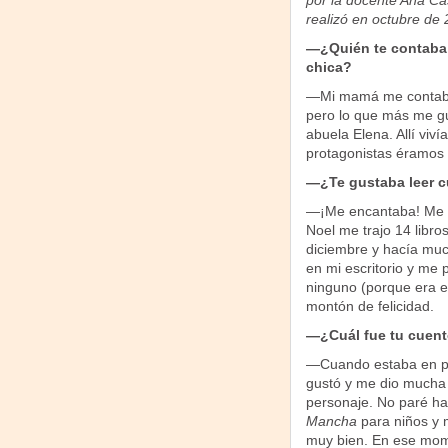
por la docente Ana Cast
realizó en octubre de 
—¿Quién te contaba
chica?
—Mi mamá me contaba 
pero lo que más me g
abuela Elena. Allí viv
protagonistas éramos 
—¿Te gustaba leer c
—¡Me encantaba! Me a
Noel me trajo 14 libro
diciembre y hacía much
en mi escritorio y me 
ninguno (porque era e
montón de felicidad.
—¿Cuál fue tu cuent
—Cuando estaba en pri
gustó y me dio mucha 
personaje. No paré ha
Mancha
para niños y 
muy bien. En ese mome