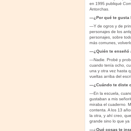
en 1995 publiqué
Com
Antorchas.
—¿Por qué te gusta h
—Y de ogros y de prin
personajes de los ant
personajes, sobre todo
más comunes, volverlos
—¿Quién te enseñó a
—Nadie. Probé y probé
cuando tenía ocho, cua
una y otra vez hasta q
vueltas arriba del escri
—¿Cuándo te diste c
—En la escuela, cuand
gustaban a mis señori
miraba el cuaderno. M
contenta. A los 13 año
la otra, y ahí creo, q
grande sino lo que ya t
—¿Qué cosas te insp