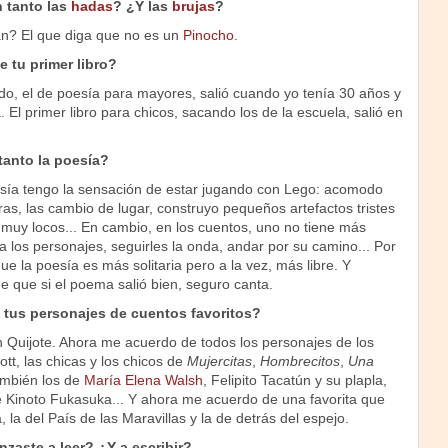
 tanto las
hadas
? ¿Y las
brujas
?
an? El que diga que no es un
Pinocho
.
 tu primer libro?
ado, el de poesía para mayores, salió cuando yo tenía 30 años y
 El primer libro para chicos, sacando los de la escuela, salió en
tanto la poesía?
ía tengo la sensación de estar jugando con Lego: acomodo
as, las cambio de lugar, construyo pequeños artefactos tristes
 muy locos... En cambio, en los cuentos, uno no tiene más
 los personajes, seguirles la onda, andar por su camino... Por
que la poesía es más solitaria pero a la vez, más libre. Y
e que si el poema salió bien, seguro canta.
 tus personajes de cuentos favoritos?
Quijote. Ahora me acuerdo de todos los personajes de los
ott, las chicas y los chicos de
Mujercitas
,
Hombrecitos
,
Una
ambién los de
María Elena Walsh
, Felipito Tacatún y su plapla,
ipe Kinoto Fukasuka... Y ahora me acuerdo de una favorita que
, la del País de las Maravillas y la de detrás del espejo.
aste a leer? ¿Y a escribir?