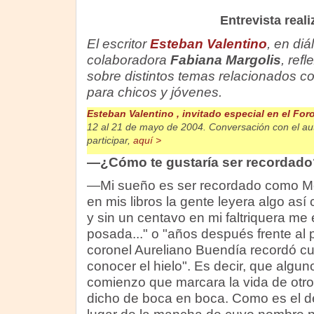
Entrevista real
El escritor
Esteban Valentino
, en di
colaboradora
Fabiana Margolis
, ref
sobre distintos temas relacionados con 
para chicos y jóvenes.
Esteban Valentino , invitado especial en el Fo
12 al 21 de mayo de 2004. Conversación con el auto
participar,
aquí >
—¿Cómo te gustaría ser recordado
—Mi sueño es ser recordado como Mel
en mis libros la gente leyera algo as
y sin un centavo en mi faltriquera me
posada..." o "años después frente al p
coronel Aureliano Buendía recordó cu
conocer el hielo". Es decir, que alguno
comienzo que marcara la vida de otr
dicho de boca en boca. Como es el 