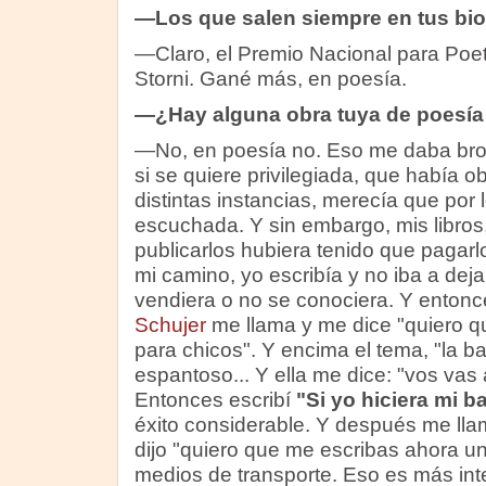
—Los que salen siempre en tus biog
—Claro, el Premio Nacional para Poet
Storni. Gané más, en poesía.
—¿Hay alguna obra tuya de poesía
—No, en poesía no. Eso me daba bron
si se quiere privilegiada, que había 
distintas instancias, merecía que por
escuchada. Y sin embargo, mis libros,
publicarlos hubiera tenido que pagarl
mi camino, yo escribía y no iba a dej
vendiera o no se conociera. Y enton
Schujer
me llama y me dice "quiero 
para chicos". Y encima el tema, "la b
espantoso... Y ella me dice: "vos vas a
Entonces escribí
"Si yo hiciera mi b
éxito considerable. Y después me llam
dijo "quiero que me escribas ahora un
medios de transporte. Eso es más inte