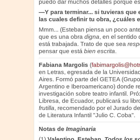
puedo dar muchos detalles porque est
—Y para terminar... si tuvieras que 
las cuales definir tu obra, ¿cuáles 
Mmm... (Esteban piensa un poco ante
que es una obra
digna
, en el sentido
está trabajada. Trato de que sea
resp
pensar que está
bien escrita
.
Fabiana Margolis
(
fabimargolis@hot
en Letras, egresada de la Universid
Aires. Formó parte del GETEA (Grupo
Argentino e Iberoamericano) donde rea
investigación sobre teatro infantil. Pr
Libresa, de Ecuador, publicará su lib
frutilla
, recomendado por el Jurado de
de Literatura Infantil "Julio C. Coba".
Notas de
Imaginaria
(1)
Valentino, Esteban.
Todos los s