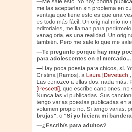
—Me sale esto. Yo hoy podría publica
me las aceptarían sin problema en cual
ventaja que tiene esto es que una v
es todo más fácil. Un original mío no n
editoriales, me llaman para pedírmelo
vanagloria, es una realidad. Un orig
también. Pero me sale lo que me sale
—Te pregunto porque hay muy poca
para adolescentes en el mercado...
—Hay poca poesía para chicos, sí. Y
Cristina [Ramos], a
Laura [Devetach]
Las conozco a ellas dos, nada más.
[Pescetti]
, que escribe canciones, no s
Nunca las vi publicadas. Sus cancion
tengo varias poesías publicadas en a
volumen propio no. Sí tengo varias, p
brujas"
, o
"Si yo hiciera mi bandera
—¿Escribís para adultos?