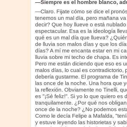
—Siempre es el hombre blanco, adu
—Claro. Fijate cómo se dice el pronós
tenemos un mal día, pero mañana va 
decir? Que hoy llueve o está nublad
espectacular. Esa es la ideología llev
qué es un mal día que llueva? ¿Quién
de lluvia son malos días y que los d
días? A mí me encanta estar en mi ca
lluvia sobre mi techo de chapa. Es i
Pero me están diciendo que eso es un
malos días, lo cual es contradictorio,
debería gustarme. El programa de Tine
las once de la noche. Una hora que yo
la reflexión. Obviamente no Tinelli, q
es "¡Sé feliz!". Si yo lo que quiero es
tranquilamente. ¿Por qué nos obligan 
once de la noche? ¿No podemos estar
Como le decía Felipe a Mafalda, "ten
y estuve leyendo las historietas y sa