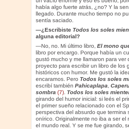
un vacío enorme y eso es bueno, por
había algo fuerte atrás, ¿no? Y la se
llegado. Durante mucho tiempo no pu
sentía saciado.
—¿Escribiste
Todos los soles mien
alguna editorial?
—No, no. Mi último libro,
El mono qu
libro por encargo. Porque había un cu
gustó mucho y me llamaron para ver 
proyecto para escribir un libro de l
históricos con humor. Me gustó la ide
encaramos. Pero
Todos los soles m
escribí también
Pahicaplapa
,
Caperuc
sombra
(7)
.
Todos los soles miente
girando del humor inicial: si leés el p
el primer sueño relacionado con el Sp
perspectiva del absurdo que termina 
onírico. Originalmente no iba a ser el
el mundo real. Y se me fue girando, 