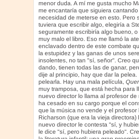
menor duda. A mí me gusta mucho M
me encantaría que siguiera cantando 
necesidad de meterse en esto. Pero 
tuviera que escribir algo, elegiría a 
seguramente escribiría algo bueno, o
muy malo el libro. Eso me llamó la at
enclavado dentro de este combate qu
la estupidez y las ganas de unos s
insolentes, no tan "sí, señor". Creo q
dando, tienen todas las de ganar, p
dije al principio, hay que dar la pele
pelearla. Hay una mala película,
Quer
muy tramposa, que está hecha para ll
nuevo director lo llama al profesor de
ha cesado en su cargo porque el cons
que la música no vende y el profesor 
Richarson (que era la vieja directora)
nuevo director le contesta "sí, y hubi
le dice "sí, pero hubiera peleado". Cr
la literatura infantil: una gran preem