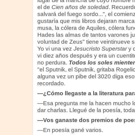
lugar de la mancha de cuyo nombre no
el de
Cien años de soledad
. Recuerdo
salvará del fuego sordo...", el comie
gustaría que mis libros dejaran marca
musa, la cólera de Aquiles, cólera fun
Hades las almas de tantos varones jus
voluntad de Zeus" tiene veintinueve s
Yo vi una vez
Jesucristo Superstar
y d
vi diez años después y era un cuenti
no perdura.
Todos los soles miente
"el Sputnik, el Sputnik, gritaba Rogel
alguna vez un pibe del 3020 diga eso.
recordado.
—¿Cómo llegaste a la literatura pa
—Esa pregunta me la hacen mucho lo
dar charlas. Llegué de la poesía, toda 
—Vos ganaste dos premios de poes
—En poesía gané varios.