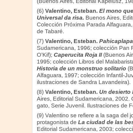
(Buenos Aires, Editorial Kapelusz, 19
(6)
Valentino, Esteban.
El mono que
Universal da risa.
Buenos Aires, Edito
Colección Próxima Parada Alfaguara, S
de Tabaré.
(7)
Valentino, Esteban.
Pahicaplapa
Sudamericana, 1996; colección Pan Fl
O’Kif);
Caperucita Roja II
(Buenos Air
1995; colección Libros del Malabarist
Historia de un monstruo solitario
(B
Alfaguara, 1997; colección Infantil-Juv
ilustraciones de Sandra Lavandeira).
(8)
Valentino, Esteban.
Un desierto 
Aires, Editorial Sudamericana, 2002.
gato, Serie Juvenil. Ilustraciones de 
(9) Valentino se refiere a la saga del
protagonista de
La ciudad de las be
Editorial Sudamericana, 2003; colec