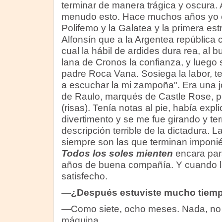
terminar de manera trágica y oscura.
menudo esto. Hace muchos años yo es
Polifemo y la Galatea y la primera estr
Alfonsín que a la Argentea república
cual la hábil de ardides dura rea, al 
lana de Cronos la confianza, y luego 
padre Roca Vana. Sosiega la labor, t
a escuchar la mi zampoña". Era una j
de Raulo, marqués de Castle Rose, 
(risas). Tenía notas al pie, había expl
divertimento y se me fue girando y t
descripción terrible de la dictadura. L
siempre son las que terminan impon
Todos los soles mienten
encara para
años de buena compañía. Y cuando l
satisfecho.
—¿Después estuviste mucho tiempo
—Como siete, ocho meses. Nada, no 
máquina.