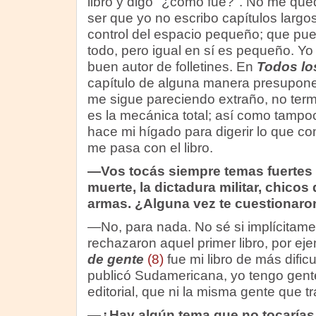
libro y digo "¿cómo fue?". No me que
ser que yo no escribo capítulos largo
control del espacio pequeño; que pue
todo, pero igual en sí es pequeño. Yo
buen autor de folletines. En
Todos lo
capítulo de alguna manera presupone 
me sigue pareciendo extraño, no te
es la mecánica total; así como tamp
hace mi hígado para digerir lo que c
me pasa con el libro.
—Vos tocás siempre temas fuertes en
muerte, la dictadura militar, chicos
armas. ¿Alguna vez te cuestionaro
—No, para nada. No sé si implícitam
rechazaron aquel primer libro, por ej
de gente
(8)
fue mi libro de más dific
publicó Sudamericana, yo tengo gent
editorial, que ni la misma gente que tra
—¿Hay algún tema que no tocarías 