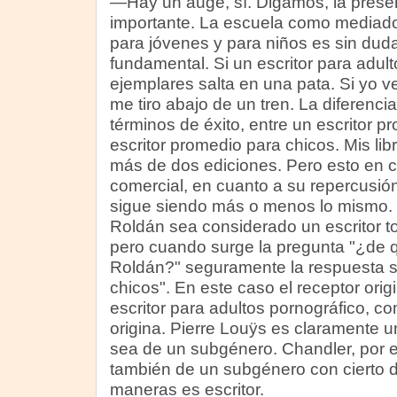
—Hay un auge, sí. Digamos, la presen
importante. La escuela como mediado
para jóvenes y para niños es sin dud
fundamental. Si un escritor para adul
ejemplares salta en una pata. Si yo 
me tiro abajo de un tren. La diferenc
términos de éxito, entre un escritor p
escritor promedio para chicos. Mis li
más de dos ediciones. Pero esto en c
comercial, en cuanto a su repercusión
sigue siendo más o menos lo mismo.
Roldán
sea considerado un escritor to
pero cuando surge la pregunta "¿de 
Roldán?" seguramente la respuesta se
chicos". En este caso el receptor ori
escritor para adultos pornográfico, c
origina. Pierre Louÿs es claramente u
sea de un subgénero. Chandler, por 
también de un subgénero con cierto d
maneras es escritor.