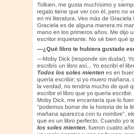
Tolkien, me gusta muchísimo y siem
regalo tiene que ver con él, pero no v
en mi literatura. Veo más de Graciela
Graciela es de alguna manera mi mamá 
mano en los primeros años. Me dijo u
escritor inquietante. No sé bien qué q
—¿Qué libro te hubiera gustado esc
—Moby Dick (responde sin dudar). Y
escribís un libro así... Yo escribí el lib
Todos los soles mienten
es en buena
quería escribir; si yo muero mañana, c
la verdad, no tendría mucho de qué 
escribir el libro que yo quería escribi
Moby Dick, me encantaría que lo fuer
"podemos borrar de la historia de la li
mañana aparezca con tu nombre", ele
que es un libro perfecto. Cuando yo t
los soles mienten
, fueron cuatro añ