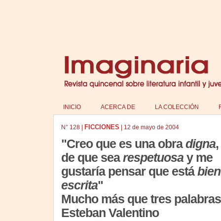
INICIO
ACERCA DE
LA COLECCIÓN
FICCIONES
N°
128
|
|
12 de mayo de 2004
"Creo que es una obra
digna
,
de que sea
respetuosa
y me
gustaría pensar que está
bien
escrita
"
Mucho más que tres palabras
Esteban Valentino