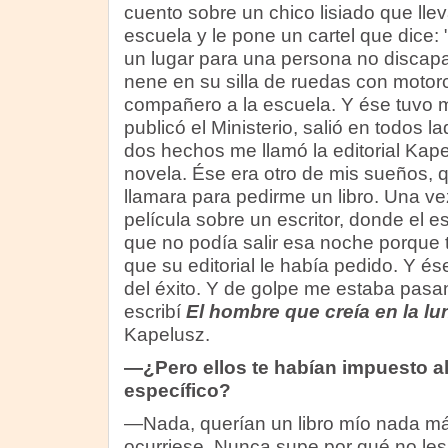
cuento sobre un chico lisiado que lle
escuela y le pone un cartel que dice:
un lugar para una persona no discapa
nene en su silla de ruedas con motorci
compañero a la escuela. Y ése tuvo m
publicó el Ministerio, salió en todos l
dos hechos me llamó la editorial Kap
novela. Ése era otro de mis sueños, q
llamara para pedirme un libro. Una ve
película sobre un escritor, donde el e
que no podía salir esa noche porque t
que su editorial le había pedido. Y 
del éxito. Y de golpe me estaba pasa
escribí
El hombre que creía en la lu
Kapelusz.
—¿Pero ellos te habían impuesto a
específico?
—Nada, querían un libro mío nada má
ocurriese. Nunca supe por qué no les