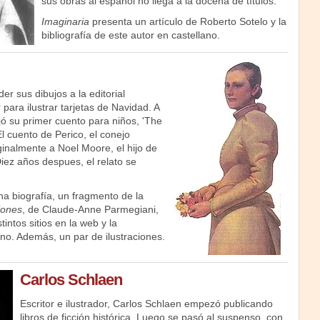
sus obras al español no llega a la docena de títulos.
Imaginaria
presenta un artículo de Roberto Sotelo y la
bibliografía de este autor en castellano.
er sus dibujos a la editorial
para ilustrar tarjetas de Navidad. A
ujó su primer cuento para niños, 'The
El cuento de Perico, el conejo
ginalmente a Noel Moore, el hijo de
 Diez años despues, el relato se
a biografía, un fragmento de la
ciones
, de Claude-Anne Parmegiani,
tintos sitios en la web y la
lano. Además, un par de ilustraciones.
Carlos Schlaen
Escritor e ilustrador, Carlos Schlaen empezó publicando
libros de ficción histórica. Luego se pasó al suspenso, con