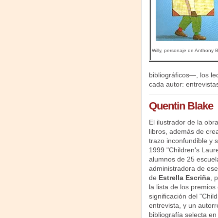
Willy, personaje de Anthony 
bibliográficos—, los l
cada autor: entrevista
Quentin Blake
El ilustrador de la ob
libros, además de cre
trazo inconfundible y 
1999 "Children's Laur
alumnos de 25 escuelas
administradora de es
de
Estrella Escriña
, 
la lista de los premios
significación del "Chi
entrevista, y un autor
bibliografía selecta en