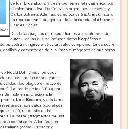
de los libros-álbum, y tres exponentes latinoamericanos:
el colombiano Ivar Da Coll y los argentinos Istvansch y
Carlos Schlaen. Además, como
bonus track
, incluimos a
un representante del género de la historieta: el dibujante
Charles Schulz.
Browne
Desde las páginas correspondientes a los informes de
autor —en los que se incluyen datos biográficos y
ectores podrán dirigirse a otros artículos complementarios sobre
s, análisis y comentarios de sus libros e imágenes de sus obras.
ra de Roald Dahl y muchos otros
ador de sus propias obras, con su
su calidad, fue elegido en mayo de
eate" (Laureado de los Niños) por
 de Inglaterra. Gracias a la
e premio,
Lois Beeson
, y a la tarea
presentamos: sus datos biográficos;
 que recibió; un detalle de la
ldren's Laureate"; fragmentos de una
retrato con historia. Además, una
 castellano (como ilustrador y