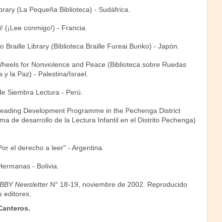
ibrary (La Pequeña Biblioteca) - Sudáfrica.
! (¡Lee conmigo!) - Francia.
 Braille Library (Biblioteca Braille Fureai Bunko) - Japón.
Wheels for Nonviolence and Peace (Biblioteca sobre Ruedas
 y la Paz) - Palestina/Israel.
 Siembra Lectura - Perú.
Reading Development Programme in the Pechenga District
 de desarrollo de la Lectura Infantil en el Distrito Pechenga)
r el derecho a leer" - Argentina.
Hermanas - Bolivia.
IBBY Newsletter
N° 18-19, noviembre de 2002. Reproducido
s editores.
Canteros.