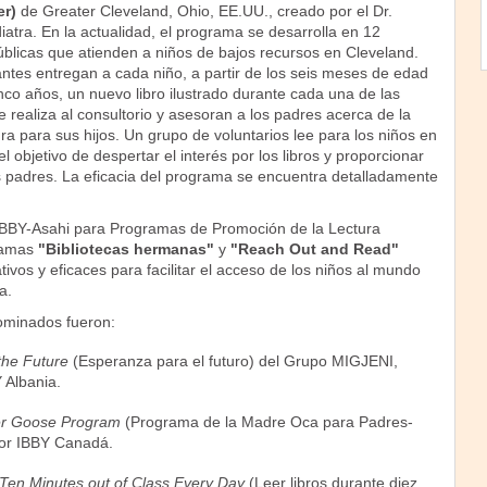
er)
de Greater Cleveland, Ohio, EE.UU., creado por el Dr.
tra. En la actualidad, el programa se desarrolla en 12
públicas que atienden a niños de bajos recursos en Cleveland.
antes entregan a cada niño, a partir de los seis meses de edad
co años, un nuevo libro ilustrado durante cada una de las
e realiza al consultorio y asesoran a los padres acerca de la
ura para sus hijos. Un grupo de voluntarios lee para los niños en
l objetivo de despertar el interés por los libros y proporcionar
os padres. La eficacia del programa se encuentra detalladamente
IBBY-Asahi para Programas de Promoción de la Lectura
ramas
"Bibliotecas hermanas"
y
"Reach Out and Read"
ivos y eficaces para facilitar el acceso de los niños al mundo
a.
ominados fueron:
the Future
(Esperanza para el futuro) del Grupo MIGJENI,
 Albania.
er Goose Program
(Programa de la Madre Oca para Padres-
por IBBY Canadá.
Ten Minutes out of Class Every Day
(Leer libros durante diez