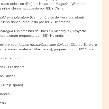
a clase todos los días) del News and Magazine Workers
os niños chinos, propuesto por IBBY China.
hildren’s Literature
(Centro nórdico de literatura infantil),
chileno-danés, propuesto por IBBY Dinamarca.
Nicaragua
(Un ómnibus de libros en Nicaragua), proyecto
ense-alemán propuesto por IBBY Holanda.
e lecture pour jeunes ruraux/Caravane Civique
(Club del libro y la
es de zonas rurales en Marruecos), propuesto por IBBY Suiza.
 integrado por:
cia) - Presidente
os Unidos)
 Cruz (España)
landia)
sil)