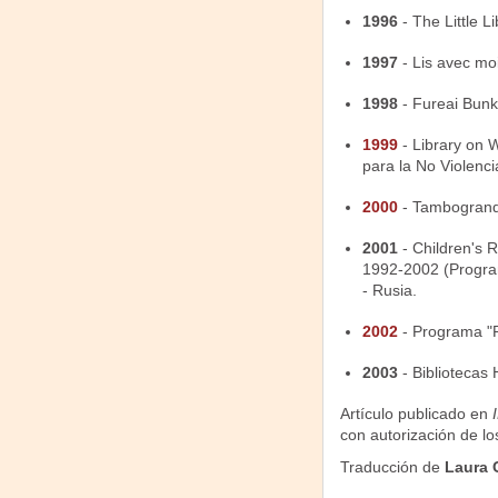
1996
- The Little L
1997
- Lis avec moi
1998
- Fureai Bunko
1999
- Library on 
para la No Violencia
2000
- Tambogrande
2001
- Children's 
1992-2002 (Programa
- Rusia.
2002
- Programa "Po
2003
- Bibliotecas 
Artículo publicado en
con autorización de lo
Traducción de
Laura 