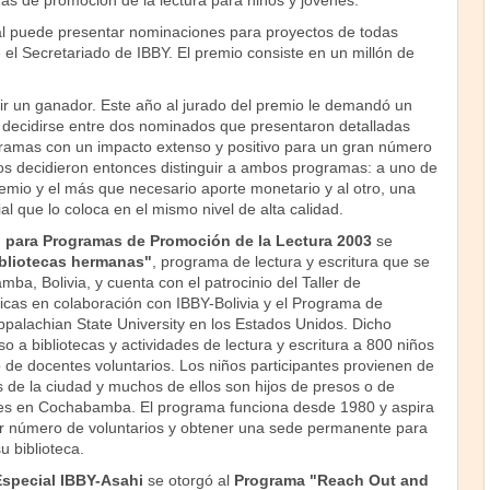
mas de promoción de la lectura para niños y jóvenes.
l puede presentar nominaciones para proyectos de todas
el Secretariado de IBBY. El premio consiste en un millón de
gir un ganador. Este año al jurado del premio le demandó un
 decidirse entre dos nominados que presentaron detalladas
ramas con un impacto extenso y positivo para un gran número
s decidieron entonces distinguir a ambos programas: a uno de
premio y el más que necesario aporte monetario y al otro, una
 que lo coloca en el mismo nivel de alta calidad.
 para Programas de Promoción de la Lectura 2003
se
bliotecas hermanas"
, programa de lectura y escritura que se
ba, Bolivia, y cuenta con el patrocinio del Taller de
cas en colaboración con IBBY-Bolivia y el Programa de
Appalachian State University en los Estados Unidos. Dicho
 a bibliotecas y actividades de lectura y escritura a 800 niños
 de docentes voluntarios. Los niños participantes provienen de
 de la ciudad y muchos de ellos son hijos de presos o de
s en Cochabamba. El programa funciona desde 1980 y aspira
r número de voluntarios y obtener una sede permanente para
u biblioteca.
special IBBY-Asahi
se otorgó al
Programa "Reach Out and