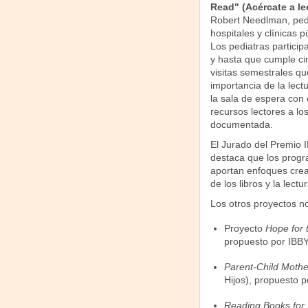
Read" (Acércate a le
Robert Needlman, pedia
hospitales y clínicas 
Los pediatras particip
y hasta que cumple cin
visitas semestrales qu
importancia de la lect
la sala de espera con e
recursos lectores a l
documentada.
El Jurado del Premio 
destaca que los prog
aportan enfoques creat
de los libros y la lectur
Los otros proyectos n
Proyecto
Hope for 
propuesto por IBBY
Parent-Child Moth
Hijos), propuesto 
Reading Books for 