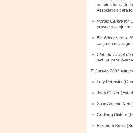
minutos fuera de l
Association para l
Nordic Centre for C
proyecto conjunto 
Ein Bücherbus in 
conjunto nicaragü
Club du livre et d
lectura para jóven
El Jurado 2003 estuvo
Loty Petrovits (Gre
Joan Glazer (Estad
Xosé Antonio Neira
Gudlaug Richter (Is
Elizabeth Serra (Bra