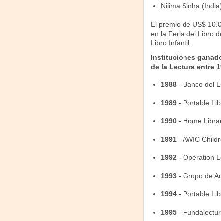
Nilima Sinha (India
El premio de US$ 10.0
en la Feria del Libro d
Libro Infantil.
Instituciones ganad
de la Lectura entre 
1988
- Banco del L
1989
- Portable Libr
1990
- Home Librar
1991
- AWIC Childre
1992
- Opération Le
1993
- Grupo de An
1994
- Portable Lib
1995
- Fundalectur