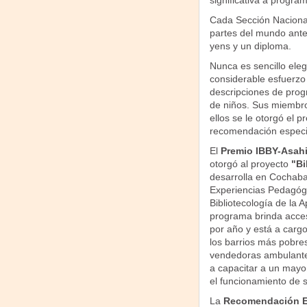
significativa a progra
Cada Sección Naciona
partes del mundo ante 
yens y un diploma.
Nunca es sencillo ele
considerable esfuerzo
descripciones de prog
de niños. Sus miembro
ellos se le otorgó el 
recomendación especial
El
Premio IBBY-Asahi
otorgó al proyecto
"Bi
desarrolla en Cochabam
Experiencias Pedagógi
Bibliotecología de la 
programa brinda acceso
por año y está a cargo
los barrios más pobres
vendedoras ambulante
a capacitar a un mayo
el funcionamiento de s
La
Recomendación E