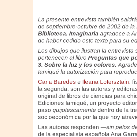
La presente entrevista también saldr
de septiembre-octubre de 2002 de la 
Biblioteca.
Imaginaria
agradece a Ana
de haber cedido este texto para su ed
Los dibujos que ilustran la entrevista 
pertenecen al libro
Preguntas que po
3. Sobre la luz y los colores.
Agrade
Iamiqué la autorización para reproduc
Carla Baredes
e
Ileana Lotersztain
, f
la segunda, son las autoras y editora
original de libros de ciencias para chi
Ediciones Iamiqué, un proyecto editori
paso
quijotescamente
dentro de la tr
socioeconómica por la que hoy atravi
Las autoras responden —
sin pelos d
de la especialista española Ana Garra