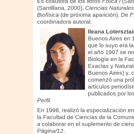
Es coautora de los libros
Física I
(Sant
(Santillana, 2000),
Ciencias Naturales
Biofísica
(de próxima aparición). De
F
coordinadora autoral.
Ileana Lotersztai
Buenos Aires en 
que lo suyo era la
el año 1997 se re
Biología en la Fa
Exactas y Natural
Buenos Aires) y, co
comenzó una prolí
artículos periodís
publicados por lo
Perfil
.
En 1998, realizó la especialización en
la Facultad de Ciencias de la Comun
a colaborar en el suplemento de cien
Página/12
.