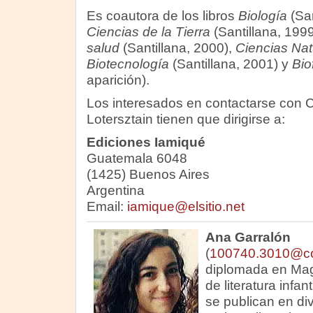
Es coautora de los libros
Biología
(San
Ciencias de la Tierra
(Santillana, 199
salud
(Santillana, 2000),
Ciencias Nat
Biotecnología
(Santillana, 2001) y
Bio
aparición).
Los interesados en contactarse con C
Lotersztain tienen que dirigirse a:
Ediciones Iamiqué
Guatemala 6048
(1425) Buenos Aires
Argentina
Email:
iamique@elsitio.net
Ana Garralón
(
100740.3010@c
diplomada en Magis
de literatura infant
se publican en di