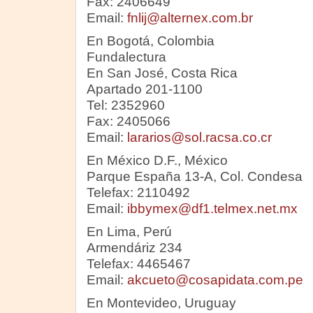
Fax: 2406649
Email:
fnlij@alternex.com.br
En Bogotá, Colombia
Fundalectura
En San José, Costa Rica
Apartado 201-1100
Tel: 2352960
Fax: 2405066
Email:
lararios@sol.racsa.co.cr
En México D.F., México
Parque España 13-A, Col. Condesa
Telefax: 2110492
Email:
ibbymex@df1.telmex.net.mx
En Lima, Perú
Armendáriz 234
Telefax: 4465467
Email:
akcueto@cosapidata.com.pe
En Montevideo, Uruguay