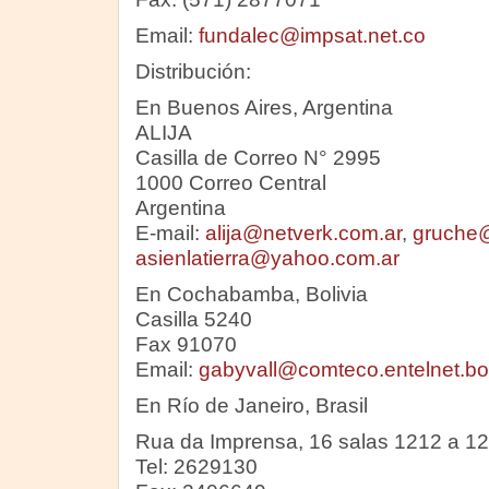
Email:
fundalec@impsat.net.co
Distribución:
En Buenos Aires, Argentina
ALIJA
Casilla de Correo N° 2995
1000 Correo Central
Argentina
E-mail:
alija@netverk.com.ar
,
gruche@
asienlatierra@yahoo.com.ar
En Cochabamba, Bolivia
Casilla 5240
Fax 91070
Email:
gabyvall@comteco.entelnet.bo
En Río de Janeiro, Brasil
Rua da Imprensa, 16 salas 1212 a 1
Tel: 2629130