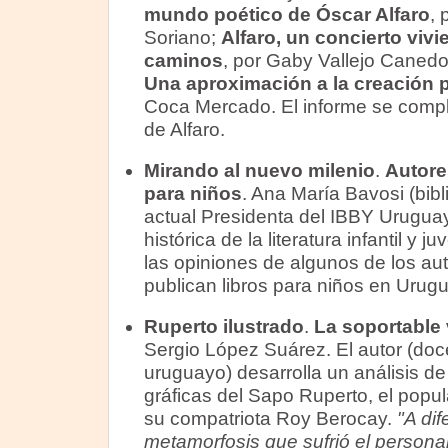
mundo poético de Óscar Alfaro
, 
Soriano;
Alfaro, un concierto vivi
caminos
, por Gaby Vallejo Canedo
Una aproximación a la creación po
Coca Mercado. El informe se comple
de Alfaro.
Mirando al nuevo milenio
.
Autore
para niños
. Ana María Bavosi (bibl
actual Presidenta del IBBY Uruguay
histórica de la literatura infantil y 
las opiniones de algunos de los au
publican libros para niños en Urugu
Ruperto ilustrado
.
La soportable 
Sergio López Suárez. El autor (docen
uruguayo) desarrolla un análisis de
gráficas del Sapo Ruperto, el popula
su compatriota Roy Berocay.
"A dif
metamorfosis que sufrió el persona