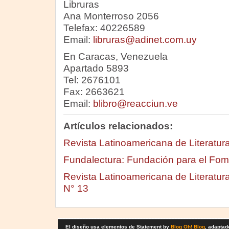
Libruras
Ana Monterroso 2056
Telefax: 40226589
Email:
libruras@adinet.com.uy
En Caracas, Venezuela
Apartado 5893
Tel: 2676101
Fax: 2663621
Email:
blibro@reacciun.ve
Artículos relacionados:
Revista Latinoamericana de Literatura 
Fundalectura: Fundación para el Fom
Revista Latinoamericana de Literatura 
N° 13
El diseño usa elementos de Statement by
Blog Oh! Blog
, adaptad