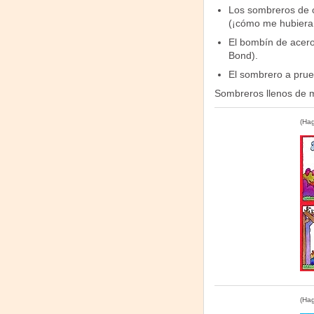
Los sombreros de co
(¡cómo me hubiera 
El bombín de acero 
Bond).
El sombrero a prue
Sombreros llenos de m
(Hag
(Hag