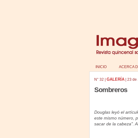
INICIO
ACERCA D
GALERÍA
N°
32
|
|
23 de
Sombreros
Douglas leyó el artícu
este mismo número, par
sacar de la cabeza". A