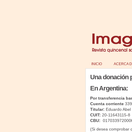
INICIO
ACERCA D
Una donación p
En Argentina:
Por transferencia ba
Cuenta corriente
339
Titular:
Eduardo Abel 
CUIT:
20-11643115-8
CBU:
017033972000
(Si desea comprobar q