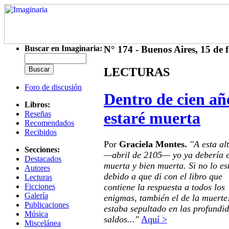
Buscar en Imaginaria:
N° 174 - Buenos Aires, 15 de 
LECTURAS
Foro de discusión
Dentro de cien añ
Libros:
estaré muerta
Reseñas
Recomendados
Recibidos
Por
Graciela Montes.
"A esta al
Secciones:
—abril de 2105— yo ya debería e
Destacados
muerta y bien muerta. Si no lo es
Autores
debido a que di con el libro que
Lecturas
contiene la respuesta a todos los
Ficciones
Galería
enigmas, también el de la muerte
Publicaciones
estaba sepultado en las profundi
Música
saldos..."
Aquí >
Miscelánea