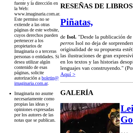
fuente y la dirección en
RESEÑAS DE LIBROS
la Web:
www.imaginaria.com.ar.
Piñatas,
Este permiso no se
extiende a las otras
páginas de este website,
cuyos derechos pueden
de
Isol.
"Desde la publicación d
pertenecer a los
perros
Isol
no deja de sorprender
propietarios de
originalidad de su propuesta estét
Imaginaria o a terceras
las ilustraciones de gran expres
personas o entidades. Si
en los textos y las historias deso
desea utilizar algún
contenido de esas
lenguajes van construyendo." (P
páginas, solicite
Aquí >
autorización a
boletin@
imaginaria.com.ar
.
GALERÍA
Imaginaria no asume
necesariamente como
propias las ideas y
Lei
opiniones expresadas
por los autores de las
Go
notas que se publican.