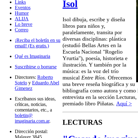
Isol
Links
Eventos
Humor
ALIJA
Isol dibuja, escribe y diseña
Lo breve
libros para niños y,
Correo
paralelamente, transita por
diversas disciplinas: plástica
¡Reciba el boletín en su
(estudió Bellas Artes en la
email! (Es gratis.)
Escuela Nacional "Rogelio
Qué es Imaginaria
Yrurtia"), poesía, historieta e
ilustración. Y también por la
Suscribirse o borrarse
música: es la voz del trío
musical
Entre Ríos.
Ofrecemos
Directores:
Roberto
Sotelo
y
Eduardo Abel
una breve reseña biográfica y su
Gimenez
bibliografía como autora y como 
entrevista en la sección Lecturas,
Escríbanos sus ideas,
premiado libro Piñatas.
Aquí >
críticas, noticias,
comentarios, etc., a
boletin@
imaginaria.com.ar
.
LECTURAS
Dirección postal:
Malaver 3845