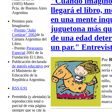
"Cuando imagino
(1605) Munro
llegará el libro, 
Pcia. de Buenos Aires
Argentina
en una mente inqu
Premios para
Imaginaria:
juguetona más que
-
Premio "Julio
Cortázar" 2002
de la
de una edad dete
Cámara Argentina del
Libro.
un par." Entrevist
- Premio
Pregonero
Especial
2001 de la
Fundación El Libro.
Por
R
Publicación declarada
estoy
de interés educativo
por
sería
el Ministerio de
que s
Educación de la
República Argentina.
niño,
que n
RSS 0.91
nivel
libro
Permitida (y alentada) la
reproducción total o
marca
parcial de esta página
siempre que se cite la