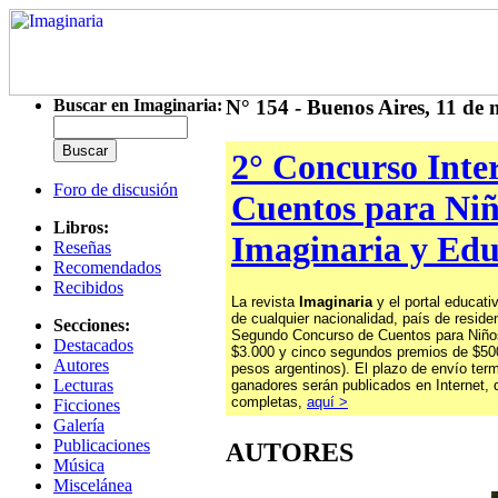
Buscar en Imaginaria:
N° 154 - Buenos Aires, 11 de
2° Concurso Inte
Foro de discusión
Cuentos para Niñ
Libros:
Imaginaria y Ed
Reseñas
Recomendados
Recibidos
La revista
Imaginaria
y el portal educat
de cualquier nacionalidad, país de reside
Secciones:
Segundo Concurso de Cuentos para Niños
Destacados
$3.000 y cinco segundos premios de $50
Autores
pesos argentinos). El plazo de envío term
Lecturas
ganadores serán publicados en Internet,
completas,
aquí >
Ficciones
Galería
Publicaciones
AUTORES
Música
Miscelánea