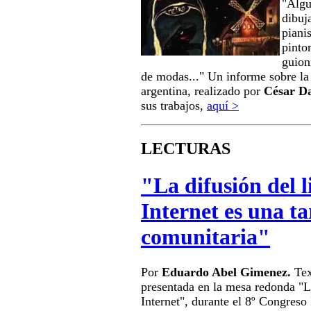
"Algu
dibuja
piani
pintor
guion
de modas..." Un informe sobre la 
argentina, realizado por
César Da
sus trabajos,
aquí >
LECTURAS
"La difusión del l
Internet es una ta
comunitaria"
Por
Eduardo Abel Gimenez.
Tex
presentada en la mesa redonda "La
Internet", durante el 8º Congreso