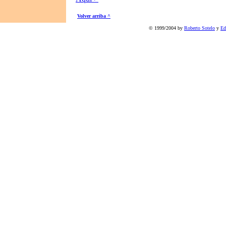
Volver arriba ^
© 1999/2004 by
Roberto Sotelo
y
Ed