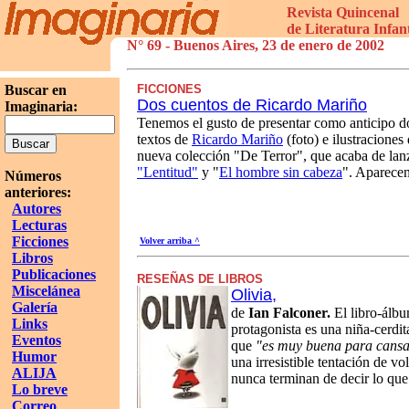
Revista Quincenal
de Literatura Infant
N° 69 - Buenos Aires, 23 de enero de 2002
Buscar en
FICCIONES
Dos cuentos de Ricardo Mariño
Imaginaria:
Tenemos el gusto de presentar como anticipo do
textos de
Ricardo Mariño
(foto) e ilustraciones
nueva colección "De Terror", que acaba de lanzar
"Lentitud"
y "
El hombre sin cabeza
". Aparecen
Números
anteriores:
Autores
Lecturas
Ficciones
Volver arriba ^
Libros
Publicaciones
RESEÑAS DE LIBROS
Miscelánea
Olivia,
Galería
de
Ian Falconer.
El libro-álb
Links
protagonista es una niña-cerdit
Eventos
que
"es muy buena para cansar
Humor
una irresistible tentación de v
ALIJA
nunca terminan de decir lo que
Lo breve
Correo