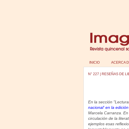
INICIO
ACERCA D
N°
227
|
RESEÑAS DE L
En la sección "Lectura
nacional' en la edición
Marcela Carranza. En l
circulación de la lite
ejemplos esas reflexi