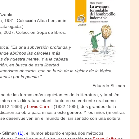
.
Azaola.
a, 1981. Colección Altea benjamín.
scatalogada.)
a, 2007. Colección Sopa de libros.
stica) "Es una subversión profunda y
tende abrirnos las cárceles más
as de nuestra mente. Y a la cabeza
ión, en busca de esta libertad
morismo absurdo, que se burla de la rigidez de la lógica,
ncia por la poesía."
Eduardo Stilman
a de las formas más inquietantes de la literatura, y también
tes en la literatura infantil tanto en su vertiente oral como
(1812-1888) y
Lewis Carroll
(1832-1898), dos grandes de la
dedicaron su obra para niños a este género. Y los niños (mientras
e desenvuelven en el mundo del sin sentido con una soltura
o Stilman
(1)
, el humor absurdo emplea dos métodos