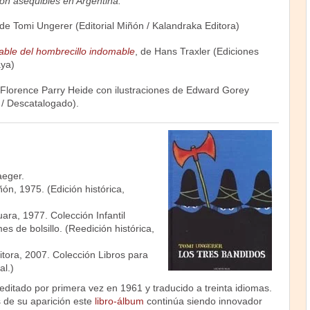
n asequibles en Argentina:
 de Tomi Ungerer (Editorial Miñón / Kalandraka Editora)
able del hombrecillo indomable
, de Hans Traxler (Ediciones
aya)
 Florence Parry Heide con ilustraciones de Edward Gorey
a / Descatalogado).
.
aeger.
iñón, 1975. (Edición histórica,
uara, 1977. Colección Infantil
s de bolsillo. (Reedición histórica,
itora, 2007. Colección Libros para
al.)
editado por primera vez en 1961 y traducido a treinta idiomas.
s de su aparición este
libro-álbum
continúa siendo innovador