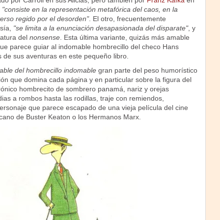
zado por Carroll en sus Alicias, pero también por
Franz Kafka
en
,
"consiste en la representación metafórica del caos, en la
erso regido por el desorden"
. El otro, frecuentemente
esía,
"se limita a la enunciación desapasionada del disparate"
, y
ratura del
nonsense
. Esta última variante, quizás más amable
 que parece guiar al indomable hombrecillo del checo Hans
s de sus aventuras en este pequeño libro.
able del hombrecillo indomable
gran parte del peso humorístico
ción que domina cada página y en particular sobre la figura del
rónico hombrecito de sombrero panamá, nariz y orejas
as a rombos hasta las rodillas, traje con remiendos,
ersonaje que parece escapado de una vieja película del cine
rcano de Buster Keaton o los Hermanos Marx.