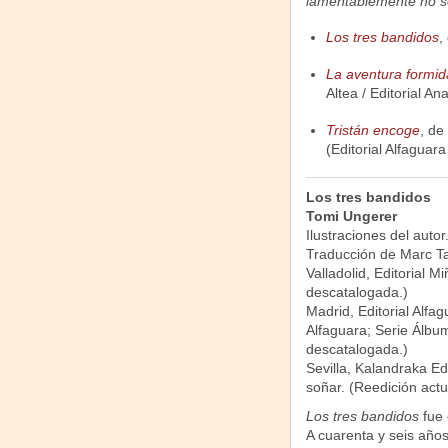
lamentablemente no so
Los tres bandidos
,
La aventura formid
Altea / Editorial An
Tristán encoge
, de
(Editorial Alfaguar
Los tres bandidos
Tomi Ungerer
Ilustraciones del autor
Traducción de Marc T
Valladolid, Editorial M
descatalogada.)
Madrid, Editorial Alfag
Alfaguara; Serie Álbume
descatalogada.)
Sevilla, Kalandraka Ed
soñar. (Reedición actu
Los tres bandidos
fue 
A cuarenta y seis año