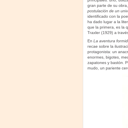
principales: uno, utili
gran parte de su obra
postulación de un univ
identificado con la po
ha dado lugar a la lite
que la primera, es la
Traxler (1929) a travé
En
La aventura formid
recae sobre la ilustra
protagonista: un anac
enormes, bigotes, medi
zapatones y bastón. P
mudo, un pariente ce