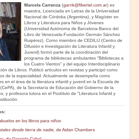
Marcela Carranza
(
garrik@fibertel.com.ar
) es
maestra, Licenciada en Letras de la Universidad
Nacional de Córdoba (Argentina), y Magíster en
Libros y Literatura para Niños y Jóvenes
(Universidad Autónoma de Barcelona-Banco del
Libro de Venezuela-Fundación Germán Sánchez
Ruipérez). Como miembro de CEDILIJ (Centro de
Difusión e Investigación de Literatura Infantil y
Juvenil) formó parte de la coordinación del
programa de bibliotecas ambulantes "Bibliotecas a
los Cuatro Vientos" y del equipo Interdisciplinario
ión de Libros. Publicó artículos en revistas y participó como
sos de la especialidad. Actualmente se desempeña como
s en el área de la literatura infantil y juvenil en la Escuela de
(CePA), de la Secretaría de Educación del Gobierno de la
 y profesora tutora en el Postítulo de "Literatura Infantil y
stitución.
os:
buelos en los libros para niños
tales desde tierra de nadie
, de Aidan Chambers
by
, de Graciela Cabal