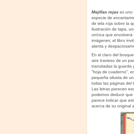
Mejillas rojas
es uno 
especie de encantamie
de tela roja sobre la q
ilustración de tapa, u
onírica que envolverá
imágenes; el libro invi
atenta y despaciosam
En el claro del bosque 
aire travieso de un pa
transitadas la guarda 
"hoja de cuaderno", en
pequeña silueta de un 
todas las páginas del
Las letras parecen esc
podemos deducir que se
parece indicar que es
acerca de su original