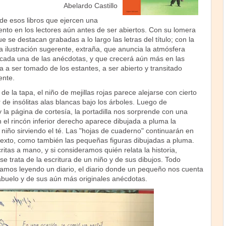
Abelardo Castillo
de esos libros que ejercen una
nto en los lectores aún antes de ser abiertos. Con su lomera
ue se destacan grabadas a lo largo las letras del título; con la
na ilustración sugerente, extraña, que anuncia la atmósfera
 cada una de las anécdotas, y que crecerá aún más en las
ta a ser tomado de los estantes, a ser abierto y transitado
ente.
de la tapa, el niño de mejillas rojas parece alejarse con cierto
r de insólitas alas blancas bajo los árboles. Luego de
y la página de cortesía, la portadilla nos sorprende con una
 el rincón inferior derecho aparece dibujada a pluma la
niño sirviendo el té. Las "hojas de cuaderno" continuarán en
 texto, como también las pequeñas figuras dibujadas a pluma.
ritas a mano, y si consideramos quién relata la historia,
 trata de la escritura de un niño y de sus dibujos. Todo
tamos leyendo un diario, el diario donde un pequeño nos cuenta
 abuelo y de sus aún más originales anécdotas.