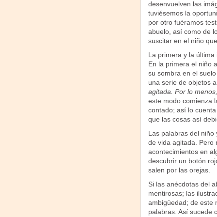
desenvuelven las imáge
tuviésemos la oportuni
por otro fuéramos test
abuelo, así como de l
suscitar en el niño qu
La primera y la última
En la primera el niño
su sombra en el suelo 
una serie de objetos 
agitada. Por lo menos, 
este modo comienza la 
contado; así lo cuenta
que las cosas así debi
Las palabras del niño 
de vida agitada. Pero 
acontecimientos en al
descubrir un botón roj
salen por las orejas.
Si las anécdotas del a
mentirosas; las ilustr
ambigüedad; de este 
palabras. Así sucede 