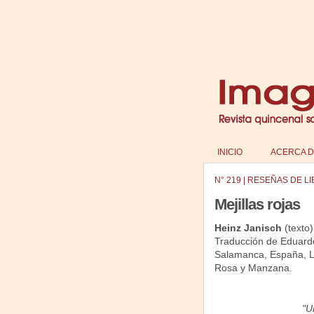
INICIO
ACERCA D
N°
219
|
RESEÑAS DE L
Mejillas rojas
Heinz Janisch
(texto)
Traducción de Eduard
Salamanca, España, L
Rosa y Manzana.
"U