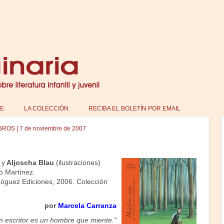
E
LA COLECCIÓN
RECIBA EL BOLETÍN POR EMAIL
IBROS
|
7 de noviembre de 2007
 y
Aljoscha Blau
(ilustraciones)
o Martínez.
óguez Ediciones, 2006. Colección
por
Marcela Carranza
n escritor es un hombre que miente."