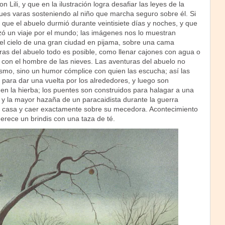
n Lili, y que en la ilustración logra desafiar las leyes de la
ques varas sosteniendo al niño que marcha seguro sobre él. Si
 que el abuelo durmió durante veintisiete días y noches, y que
zó un viaje por el mundo; las imágenes nos lo muestran
 el cielo de una gran ciudad en pijama, sobre una cama
ras del abuelo todo es posible, como llenar cajones con agua o
 con el hombre de las nieves. Las aventuras del abuelo no
mo, sino un humor cómplice con quien las escucha; así las
 para dar una vuelta por los alrededores, y luego son
en la hierba; los puentes son construidos para halagar a una
 y la mayor hazaña de un paracaidista durante la guerra
a casa y caer exactamente sobre su mecedora. Acontecimiento
merece un brindis con una taza de té.