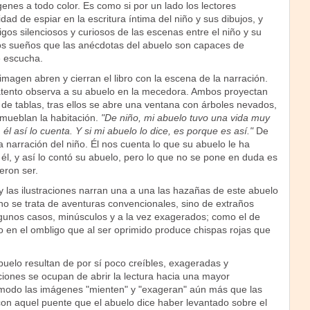
nes a todo color. Es como si por un lado los lectores
dad de espiar en la escritura íntima del niño y sus dibujos, y
igos silenciosos y curiosos de las escenas entre el niño y su
os sueños que las anécdotas del abuelo son capaces de
e escucha.
 imagen abren y cierran el libro con la escena de la narración.
 atento observa a su abuelo en la mecedora. Ambos proyectan
de tablas, tras ellos se abre una ventana con árboles nevados,
amueblan la habitación.
"De niño, mi abuelo tuvo una vida muy
él así lo cuenta. Y si mi abuelo lo dice, es porque es así."
De
narración del niño. Él nos cuenta lo que su abuelo le ha
 él, y así lo contó su abuelo, pero lo que no se pone en duda es
eron ser.
y las ilustraciones narran una a una las hazañas de este abuelo
no se trata de aventuras convencionales, sino de extraños
gunos casos, minúsculos y a la vez exagerados; como el de
o en el ombligo que al ser oprimido produce chispas rojas que
buelo resultan de por sí poco creíbles, exageradas y
aciones se ocupan de abrir la lectura hacia una mayor
modo las imágenes "mienten" y "exageran" aún más que las
con aquel puente que el abuelo dice haber levantado sobre el