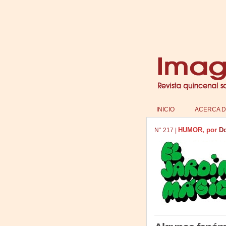
INICIO
ACERCA D
HUMOR, por
Do
N°
217
|