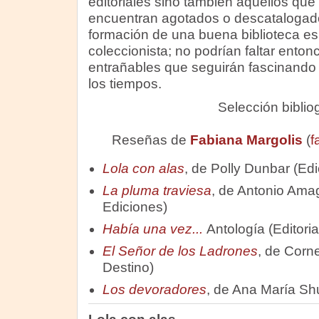
editoriales sino también aquellos que 
encuentran agotados o descatalogad
formación de una buena biblioteca e
coleccionista; no podrían faltar ento
entrañables que seguirán fascinando 
los tiempos.
Selección biblio
Reseñas de
Fabiana Margolis
(
f
Lola con alas
, de Polly Dunbar (Ed
La pluma traviesa
, de Antonio Ama
Ediciones)
Había una vez...
Antología (Editori
El Señor de los Ladrones
, de Corn
Destino)
Los devoradores
, de Ana María Shu