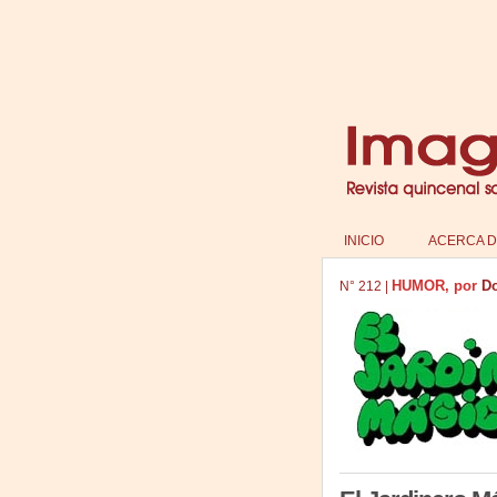
INICIO
ACERCA D
HUMOR, por
Do
N°
212
|