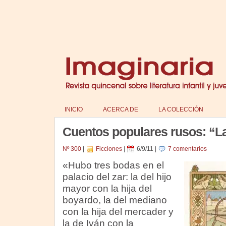
INICIO
ACERCA DE
LA COLECCIÓN
Cuentos populares rusos: “L
Nº 300
|
Ficciones
|
6/9/11
|
7 comentarios
«Hubo tres bodas en el
palacio del zar: la del hijo
mayor con la hija del
boyardo, la del mediano
con la hija del mercader y
la de Iván con la