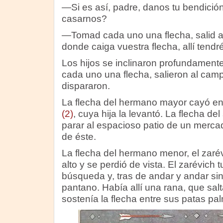
—Si es así, padre, danos tu bendició
casarnos?
—Tomad cada uno una flecha, salid al
donde caiga vuestra flecha, allí tend
Los hijos se inclinaron profundamente
cada uno una flecha, salieron al cam
dispararon.
La flecha del hermano mayor cayó en
(2)
, cuya hija la levantó. La flecha d
parar al espacioso patio de un mercade
de éste.
La flecha del hermano menor, el zaré
alto y se perdió de vista. El zarévich 
búsqueda y, tras de andar y andar si
pantano. Había allí una rana, que sal
sostenía la flecha entre sus patas p