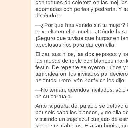
con toques de colorete en las mejilla
adornadas con perlas y pedrería. Y s
diciéndole:
—¿Por qué has venido sin tu mujer? P
envuelta en el pañuelo. ¿Dónde has 
¡Seguro que tuviste que hurgar en f
apestosos ríos para dar con ella!
El zar, sus hijos, las dos esposas y l
las mesas de roble con blancos mant
festín. De repente se oyeron ruidos y
tambalearon, los invitados palidecier
asientos. Pero Iván Zarévich les dijo:
—No teman, queridos invitados, sólo 
en su carruaje.
Ante la puerta del palacio se detuvo u
por seis caballos blancos, y de ella d
vistiendo un traje azul cuajado de estre
sobre sus cabellos. Era tan bonita, q