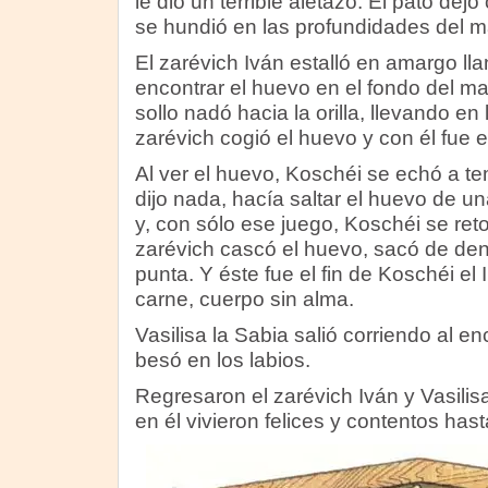
le dio un terrible aletazo. El pato dej
se hundió en las profundidades del m
El zarévich Iván estalló en amargo ll
encontrar el huevo en el fondo del ma
sollo nadó hacia la orilla, llevando en
zarévich cogió el huevo y con él fue
Al ver el huevo, Koschéi se echó a te
dijo nada, hacía saltar el huevo de u
y, con sólo ese juego, Koschéi se reto
zarévich cascó el huevo, sacó de dent
punta. Y éste fue el fin de Koschéi el 
carne, cuerpo sin alma.
Vasilisa la Sabia salió corriendo al e
besó en los labios.
Regresaron el zarévich Iván y Vasilisa
en él vivieron felices y contentos hast