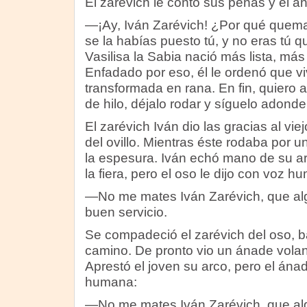
El zarévich le contó sus penas y el anc
—¡Ay, Iván Zarévich! ¿Por qué quemas
se la habías puesto tú, y no eras tú q
Vasilisa la Sabia nació más lista, más
Enfadado por eso, él le ordenó que vi
transformada en rana. En fin, quiero 
de hilo, déjalo rodar y síguelo adonde
El zarévich Iván dio las gracias al vi
del ovillo. Mientras éste rodaba por 
la espesura. Iván echó mano de su ar
la fiera, pero el oso le dijo con voz h
—No me mates Iván Zarévich, que alg
buen servicio.
Se compadeció el zarévich del oso, ba
camino. De pronto vio un ánade vola
Aprestó el joven su arco, pero el ánad
humana:
—No me mates Iván Zarévich, que alg