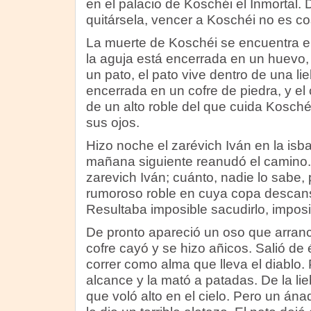
en el palacio de Koschéi el Inmortal. Di
quitársela, vencer a Koschéi no es co
La muerte de Koschéi se encuentra en
la aguja está encerrada en un huevo, e
un pato, el pato vive dentro de una lieb
encerrada en un cofre de piedra, y el 
de un alto roble del que cuida Kosch
sus ojos.
Hizo noche el zarévich Iván en la isba 
mañana siguiente reanudó el camino
zarevich Iván; cuánto, nadie lo sabe, p
rumoroso roble en cuya copa descans
Resultaba imposible sacudirlo, imposib
De pronto apareció un oso que arrancó
cofre cayó y se hizo añicos. Salió de 
correr como alma que lleva el diablo. P
alcance y la mató a patadas. De la lie
que voló alto en el cielo. Pero un ána