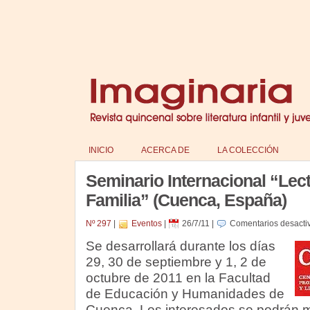
INICIO
ACERCA DE
LA COLECCIÓN
Seminario Internacional “Lec
Familia” (Cuenca, España)
Nº 297
|
Eventos
|
26/7/11
|
Comentarios desacti
Se desarrollará durante los días
29, 30 de septiembre y 1, 2 de
octubre de 2011 en la Facultad
de Educación y Humanidades de
Cuenca. Los interesados se podrán ma