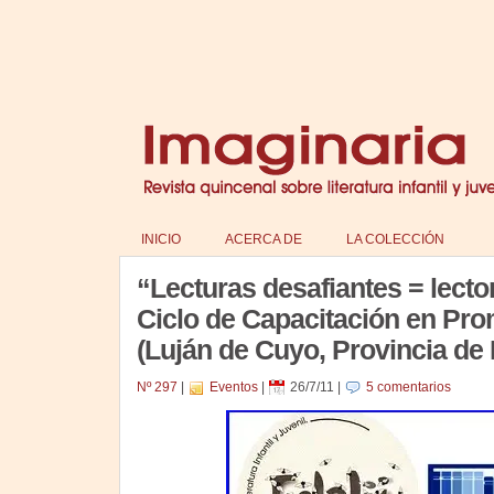
INICIO
ACERCA DE
LA COLECCIÓN
“Lecturas desafiantes = lect
Ciclo de Capacitación en Prom
(Luján de Cuyo, Provincia de
Nº 297
|
Eventos
|
26/7/11
|
5 comentarios