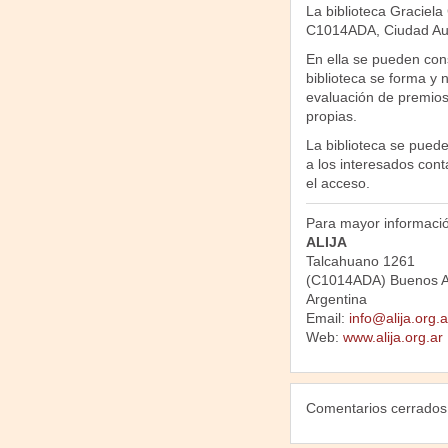
La biblioteca Graciela
C1014ADA, Ciudad Au
En ella se pueden cons
biblioteca se forma y 
evaluación de premios
propias.
La biblioteca se puede
a los interesados cont
el acceso.
Para mayor información
ALIJA
Talcahuano 1261
(C1014ADA) Buenos A
Argentina
Email:
info@alija.org.a
Web:
www.alija.org.ar
Comentarios cerrados