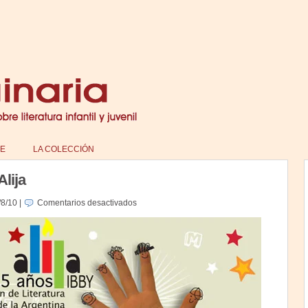
E
LA COLECCIÓN
lija
en
/8/10
|
Comentarios desactivados
Novedades
de
Alija