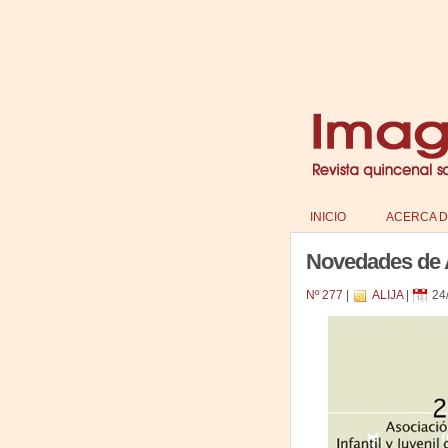
INICIO
ACERCA D
Novedades de A
Nº 277
|
ALIJA
|
24