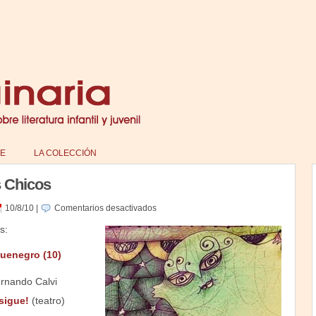
E
LA COLECCIÓN
s Chicos
en
10/8/10
|
Comentarios desactivados
La
s:
Biblio
de
quenegro (10)
los
Chicos
ernando Calvi
sigue!
(teatro)