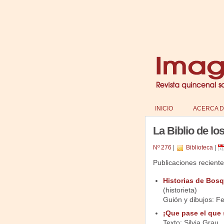
INICIO
ACERCA D
La Biblio de lo
Nº 276
|
Biblioteca
|
Publicaciones reciente
Historias de Bos
(historieta)
Guión y dibujos: F
¡Que pase el que 
Texto: Silvia Grau