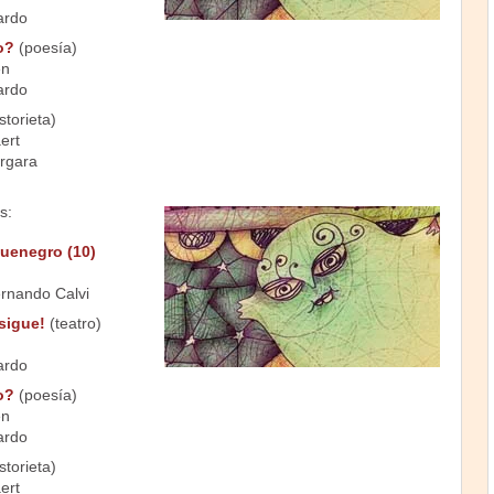
ardo
o?
(poesía)
en
ardo
storieta)
ert
rgara
s:
quenegro (10)
ernando Calvi
sigue!
(teatro)
ardo
o?
(poesía)
en
ardo
storieta)
ert