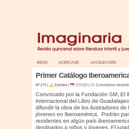
INICIO
ACERCA DE
LA COLECCIÓN
Primer Catálogo Iberoamerica
Nº 275
|
Eventos
|
27/7/10
|
Comentarios desacti
Convocado por la Fundación SM, El Ilu
Internacional del Libro de Guadalajara
difundir la obra de los ilustradores de 
jóvenes en Iberoamérica. Podrán parti
residentes en algún país iberoameric
destinados a niños y jóvenes. El jura