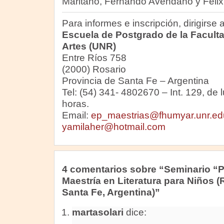
Maritano, Fernando Avendaño y Félix 
Para informes e inscripción, dirigirse a
Escuela de Postgrado de la Facul
Artes (UNR)
Entre Ríos 758
(2000) Rosario
Provincia de Santa Fe – Argentina
Tel: (54) 341- 4802670 – Int. 129, de 
horas.
Email:
ep_maestrias@fhumyar.unr.ed
yamilaher@hotmail.com
4 comentarios sobre “Seminario “Ps
Maestría en Literatura para Niños (
Santa Fe, Argentina)”
martasolari
dice: