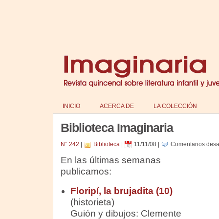
INICIO
ACERCA DE
LA COLECCIÓN
Biblioteca Imaginaria
N° 242
|
Biblioteca
|
11/11/08
|
Comentarios desa
En las últimas semanas
publicamos:
Floripí, la brujadita (10)
(historieta)
Guión y dibujos: Clemente