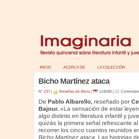
INICIO
ACERCA DE
LA COLECCIÓN
Bicho Martínez ataca
N° 237
|
Reseñas de libros
|
12/8/08
|
Comentari
De
Pablo Albarello,
reseñado por
Ce
Bajour.
«La sensación de estar leye
algo distinto en literatura infantil y juv
quizás la primera señal refrescante al
recorrer los cinco cuentos reunidos e
Bicho Martínez ataca
. Las historias d