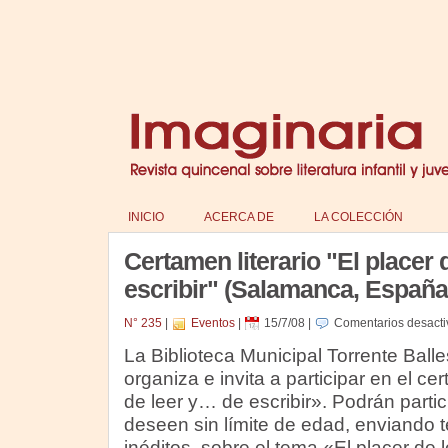
INICIO
ACERCA DE
LA COLECCIÓN
Certamen literario "El placer 
escribir" (Salamanca, España
N° 235
|
Eventos
|
15/7/08
|
Comentarios desact
La Biblioteca Municipal Torrente Bal
organiza e invita a participar en el cer
de leer y… de escribir». Podrán partic
deseen sin límite de edad, enviando te
inéditos, sobre el tema «El placer de 