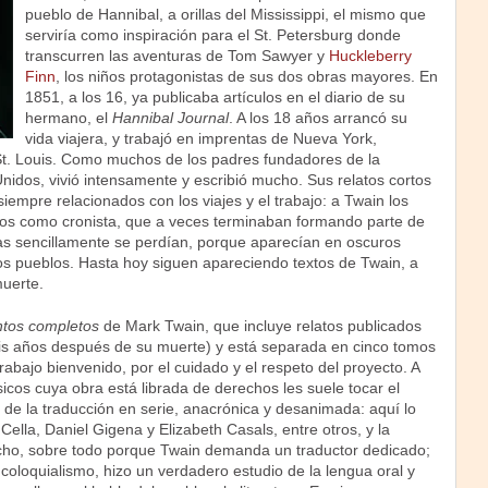
pueblo de Hannibal, a orillas del Mississippi, el mismo que
serviría como inspiración para el St. Petersburg donde
transcurren las aventuras de Tom Sawyer y
Huckleberry
Finn
, los niños protagonistas de sus dos obras mayores. En
1851, a los 16, ya publicaba artículos en el diario de su
hermano, el
Hannibal Journal
. A los 18 años arrancó su
vida viajera, y trabajó en imprentas de Nueva York,
, St. Louis. Como muchos de los padres fundadores de la
Unidos, vivió intensamente y escribió mucho. Sus relatos cortos
siempre relacionados con los viajes y el trabajo: a Twain los
xtos como cronista, que a veces terminaban formando parte de
tras sencillamente se perdían, porque aparecían en oscuros
s pueblos. Hasta hoy siguen apareciendo textos de Twain, a
muerte.
tos completos
de Mark Twain, que incluye relatos publicados
is años después de su muerte) y está separada en cinco tomos
trabajo bienvenido, por el cuidado y el respeto del proyecto. A
icos cuya obra está librada de derechos les suele tocar el
, de la traducción en serie, anacrónica y desanimada: aquí lo
ella, Daniel Gigena y Elizabeth Casals, entre otros, y la
cho, sobre todo porque Twain demanda un traductor dedicado;
 coloquialismo, hizo un verdadero estudio de la lengua oral y