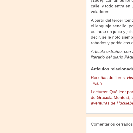
(1869), con un editor 
calle, y todo entra en
voladores.
A partir del tercer tom
el lenguaje sencillo, 
editarse en junio y ju
decir, se le notó siem
robados y periódicos d
Artículo extraído, con
literario del diario
Pág
Artículos relacionad
Reseñas de libros:
His
Twain
Lecturas: Qué leer pa
de Graciela Montes), p
aventuras de Hucklebe
Comentarios cerrados