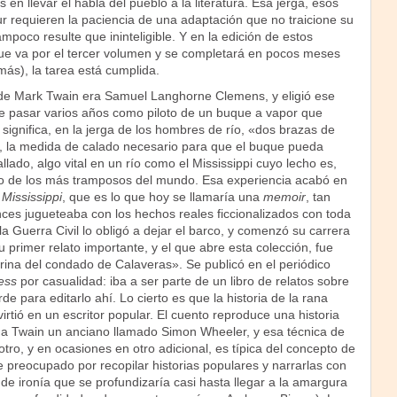
 en llevar el habla del pueblo a la literatura. Esa jerga, esos
r requieren la paciencia de una adaptación que no traicione su
mpoco resulte que ininteligible. Y en la edición de estos
e va por el tercer volumen y se completará en pocos meses
más), la tarea está cumplida.
de Mark Twain era Samuel Langhorne Clemens, y eligió ese
 pasar varios años como piloto de un buque a vapor que
: significa, en la jerga de los hombres de río, «dos brazas de
r, la medida de calado necesario para que el buque pueda
lado, algo vital en un río como el Mississippi cuyo lecho es,
no de los más tramposos del mundo. Esa experiencia acabó en
 Mississippi
, que es lo que hoy se llamaría una
memoir
, tan
es jugueteaba con los hechos reales ficcionalizados con toda
la Guerra Civil lo obligó a dejar el barco, y comenzó su carrera
Su primer relato importante, y el que abre esta colección, fue
rina del condado de Calaveras». Se publicó en el periódico
ess
por casualidad: iba a ser parte de un libro de relatos sobre
rde para editarlo ahí. Lo cierto es que la historia de la rana
irtió en un escritor popular. El cuento reproduce una historia
 a Twain un anciano llamado Simon Wheeler, y esa técnica de
otro, y en ocasiones en otro adicional, es típica del concepto de
preocupado por recopilar historias populares y narrarlas con
e ironía que se profundizaría casi hasta llegar a la amargura