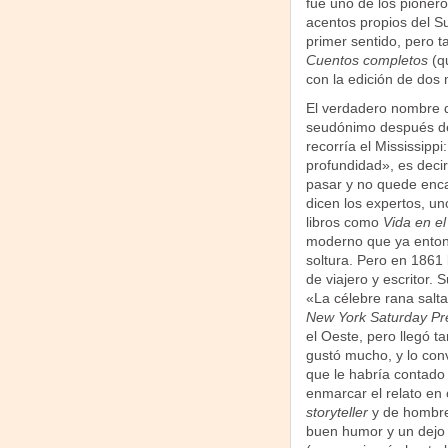
fue uno de los pioneros
acentos propios del Su
primer sentido, pero ta
Cuentos completos
(qu
con la edición de dos 
El verdadero nombre 
seudónimo después de
recorría el Mississippi
profundidad», es deci
pasar y no quede encal
dicen los expertos, u
libros como
Vida en el
moderno que ya entonc
soltura. Pero en 1861 
de viajero y escritor. 
«La célebre rana salta
New York Saturday Pr
el Oeste, pero llegó ta
gustó mucho, y lo conv
que le habría contado
enmarcar el relato en 
storyteller
y de hombre 
buen humor y un dejo d