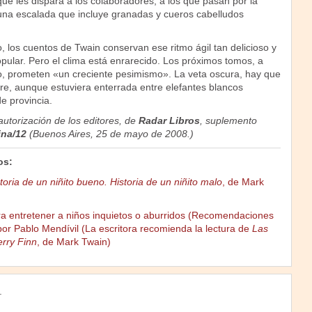
que les dispara a los colaboradores, a los que pasan por la
 una escalada que incluye granadas y cueros cabelludos
o, los cuentos de Twain conservan ese ritmo ágil tan delicioso y
popular. Pero el clima está enrarecido. Los próximos tomos, a
lio, prometen «un creciente pesimismo». La veta oscura, hay que
pre, aunque estuviera enterrada entre elefantes blancos
e provincia.
 autorización de los editores, de
Radar Libros
, suplemento
ina/12
(Buenos Aires, 25 de mayo de 2008.)
os:
toria de un niñito bueno. Historia de un niñito malo
, de Mark
ra entretener a niños inquietos o aburridos (Recomendaciones
or Pablo Mendívil (La escritora recomienda la lectura de
Las
rry Finn
, de Mark Twain)
.