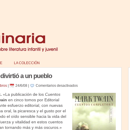
E
LA COLECCIÓN
ivirtió a un pueblo
en
ibros
|
24/6/08
|
Comentarios desactivados
El
.
«La publicación de los
Cuentos
hombre
wain
en cinco tomos por Editorial
que
nte esfuerzo editorial, con nuevas
divirtió
 oral, la picaresca y el gusto por el
a
do el oído sensible hacia la vida del
un
uerza y vitalidad en estos cuentos
pueblo
van tornando más y más oscuros.»