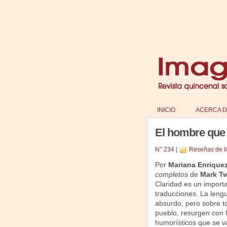
INICIO
ACERCA D
El hombre que d
N° 234
|
Reseñas de l
Por
Mariana Enriquez
completos
de
Mark T
Claridad es un importa
traducciones. La lengua
absurdo, pero sobre to
pueblo, resurgen con f
humorísticos que se 