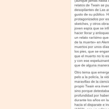
(aunque jamás hasta 
relatos de Twain se pu
desopilantes de Las a
gusto de su público. H
protagonizados por es
sketches, y otros obr
joven espía que se infi
hacer llorar y enloque
un relato rarísimo qu
de la muerte» en Alema
muertos por unos días
los pies, que se enga
que el muerto no lo es
y con ese espeluznant
que de alguna manera 
Otro tema que emerge t
pelo a la policía, la v
maravillas de la cienci
propio Twain era inven
sino porque detestaba
profundidad por haber
durante los años en la
hacia el disparate e in