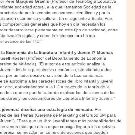
Por
Pere Marquès Graells
(Profesor de Tecnología Educativa
mbiante sociedad actual, a la que llamamos Sociedad de la
aracterizada por los continuos avances científicos y por la
alización económica y cultural. En el siguiente artículo, Pere
s competencias generales que hoy en día necesitan los
der desarrollarse plenamente en este tipo de sociedad, entre
fabetización digital', y cómo la lectoescritura ha ido
el avance de las TIC."
la Economía de la literatura Infantil y Juvenil? Muchas
usell Köster
(Profesor del Departamento de Economía
rsitat de València). "El autor de este artículo analiza la
 y Juvenil desde la perspectiva económica, atendiendo a dos
vas: por un lado, desde una visión de la Economía más
e se aproxima a las características del libro infantil y juvenil
r otro, aproximándose a la LIJ a través de la teoría de la
desde la que se puede tratar de explicar las decisiones de los
ibuidores y los consumidores de Literatura Infantil y Juvenil."
a jóvenes: diseñar una estrategia de mercado.
Por
dez de las Peñas
(Gerente de Marketing del Grupo SM para
y Juvenil). "Para que un libro juvenil tenga más probabilidades de
e se venda más que otros o que consiga llegar a los objetivos
 empresa, se mezclan un cúmulo de acciones que pueden