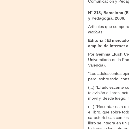
Comunicación y Pedag
N° 218; Barcelona (
y Pedagogía, 2006.
Artículos que compon
Noticias
:
Editorial: El mercad
amplía: de Internet a
Por
Gemma Lluch C
Universitaria en la Fac
València).
"Los adolescentes opi
pero, sobre todo, con
(...) "El adolescente 
televisión o libros, ac
móvil y, desde luego, n
(...) "Recordar esta o
el libro, que sobre tod
características con lo
libro se integra en u
historias o los autor