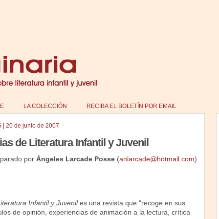
E
LA COLECCIÓN
RECIBA EL BOLETÍN POR EMAIL
S
|
20 de junio de 2007
as de Literatura Infantil y Juvenil
eparado por
Ángeles Larcade Posse
(
anlarcade@hotmail.com
)
teratura Infantil y Juvenil
es una revista que "recoge en sus
ulos de opinión, experiencias de animación a la lectura, crítica