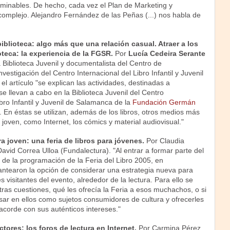
erminables. De hecho, cada vez el Plan de Marketing y
omplejo. Alejandro Fernández de las Peñas (...) nos habla de
iblioteca: algo más que una relación casual. Atraer a los
oteca: la experiencia de la FGSR.
Por
Lucía Cedeira Serante
Biblioteca Juvenil y documentalista del Centro de
estigación del Centro Internacional del Libro Infantil y Juvenil
l artículo "se explican las actividades, destinadas a
e llevan a cabo en la Biblioteca Juvenil del Centro
ibro Infantil y Juvenil de Salamanca de la
Fundación Germán
. En éstas se utilizan, además de los libros, otros medios más
 joven, como Internet, los cómics y material audiovisual."
ra joven: una feria de libros para jóvenes.
Por Claudia
vid Correa Ulloa (Fundalectura). "Al entrar a formar parte del
 de la programación de la Feria del Libro 2005, en
antearon la opción de considerar una estrategia nueva para
s visitantes del evento, alrededor de la lectura. Para ello se
tras cuestiones, qué les ofrecía la Feria a esos muchachos, o si
sar en ellos como sujetos consumidores de cultura y ofrecerles
corde con sus auténticos intereses."
tores: los foros de lectura en Internet.
Por Carmina Pérez