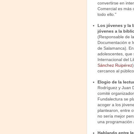
convertirse en int
Comercial es más c
todo ello."
Los jóvenes y la b
jóvenes a la bibli
(Responsable de la 
Documentación e Inv
de Salamanca). En e
adolescentes, que s
Internacional del L
Sánchez Ruipérez
)
cercanos al público
Elogio de la lectu
Rodríguez y Juan Da
comité organizador
Fundalectura se pl
acoger a los jóvene
plantearon, entre o
no sería mejor pen
una programación a
Hablando entre lec