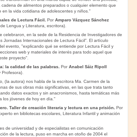
cadena de alimentos preparados o cualquier elemento que
 en la vida cotidiana de adolescentes y niños."
ales de Lectura Fácil.
Por
Amparo Vázquez Sánchez
e Lengua y Literatura, escritora).
e celebraron, en la sede de la Residencia de Investigadores de
s Jornadas Internacionales de Lectura Fácil". El artículo
el evento, "explicando qué se entiende por Lectura Fácil y
ecciones web y materiales de interés para todo aquel que
este proyecto".
: la calidad de las palabras.
Por
Anabel Sáiz Ripoll
y Profesora).
lo, (la autora) nos habla de la escritora Ma. Carmen de la
as de sus obras más significativas, en las que trata tanto
ajando datos exactos y sin anacronismos, hasta temáticas más
a los jóvenes de hoy en día."
ro. Taller de creación literaria y lectura en una prisión.
Por
xperto en bibliotecas escolares, Literatura Infantil y animación
es de universidad y de especialistas en comunicación
ación de la lectura, puso en marcha en otoño de 2004 el