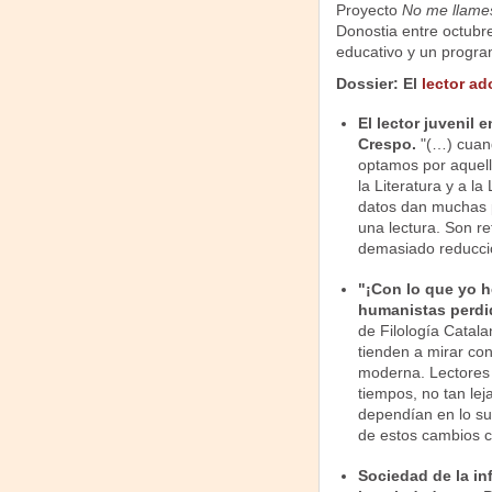
Proyecto
No me llames
Donostia entre octubr
educativo y un progra
Dossier: El
lector ad
El lector juvenil
Crespo.
"(…) cuand
optamos por aquell
la Literatura y a la
datos dan muchas pi
una lectura. Son r
demasiado reducci
"¡Con lo que yo he
humanistas perdi
de Filología Catal
tienden a mirar co
moderna. Lectores 
tiempos, no tan lej
dependían en lo sus
de estos cambios cu
Sociedad de la i