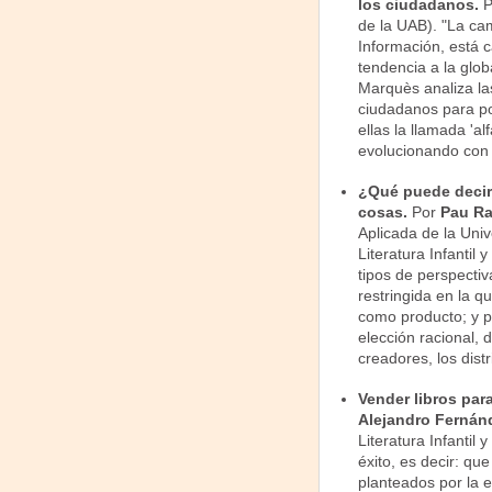
los ciudadanos.
de la UAB). "La ca
Información, está c
tendencia a la glob
Marquès analiza la
ciudadanos para po
ellas la llamada 'al
evolucionando con 
¿Qué puede decir 
cosas.
Por
Pau Ra
Aplicada de la Unive
Literatura Infantil
tipos de perspecti
restringida en la qu
como producto; y po
elección racional, 
creadores, los distr
Vender libros par
Alejandro Fernán
Literatura Infantil 
éxito, es decir: qu
planteados por la