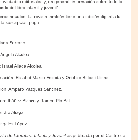
, novedades editoriales y, en general, información sobre todo lo
o del libro infantil y juvenil".
os anuales. La revista también tiene una edición digital a la
e suscripción paga.
liaga Serrano.
 Ángela Alcolea.
 Israel Aliaga Alcolea.
ación: Elisabet Marco Escoda y Oriol de Bolós i Llinas.
ción: Amparo Vázquez Sánchez.
rora Ibáñez Blasco y Ramón Pla Bel.
andro Aliaga.
Ángeles López.
ta de Literatura Infantil y Juvenil
es publicada por el Centro de