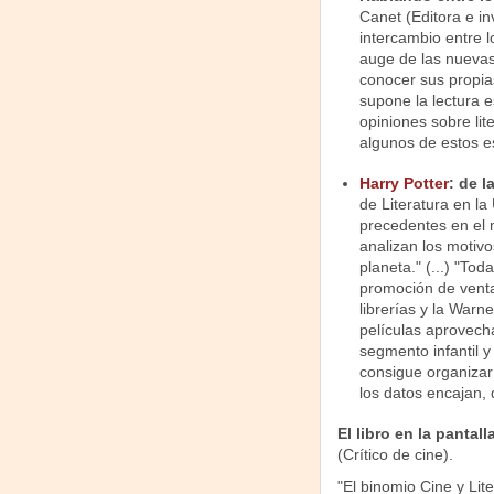
Canet (Editora e i
intercambio entre l
auge de las nuevas
conocer sus propias
supone la lectura e
opiniones sobre lite
algunos de estos es
Harry Potter
: de l
de Literatura en la
precedentes en el mu
analizan los motivo
planeta." (...) "Tod
promoción de venta
librerías y la Warn
películas aprovecha
segmento infantil y 
consigue organizar
los datos encajan,
El libro en la panta
(Crítico de cine).
"El binomio Cine y Lit