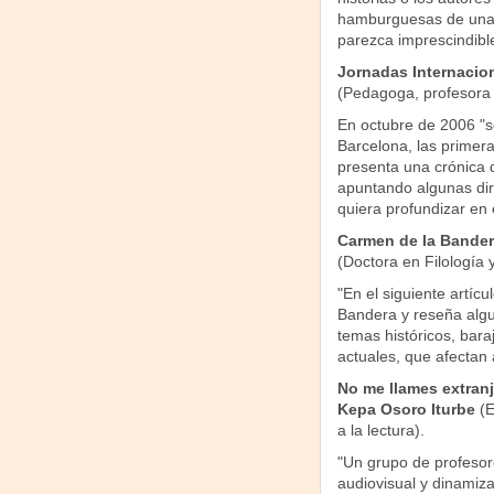
hamburguesas de una 
parezca imprescindible
Jornadas Internacion
(Pedagoga, profesora d
En octubre de 2006 "s
Barcelona, las primera
presenta una crónica d
apuntando algunas dir
quiera profundizar en 
Carmen de la Bandera
(Doctora en Filología 
"En el siguiente artícu
Bandera y reseña algun
temas históricos, bar
actuales, que afectan 
No me llames extranje
Kepa Osoro Iturbe
(E
a la lectura).
"Un grupo de profesor
audiovisual y dinamiz