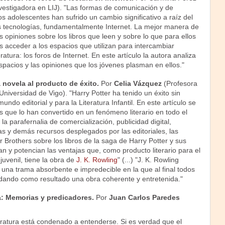
nvestigadora en LIJ). "Las formas de comunicación y de
os adolescentes han sufrido un cambio significativo a raíz del
 tecnologías, fundamentalmente Internet. La mejor manera de
 opiniones sobre los libros que leen y sobre lo que para ellos
s acceder a los espacios que utilizan para intercambiar
ratura: los foros de Internet. En este artículo la autora analiza
pacios y las opiniones que los jóvenes plasman en ellos."
a novela al producto de éxito.
Por
Celia Vázquez
(Profesora
 Universidad de Vigo). "Harry Potter ha tenido un éxito sin
ndo editorial y para la Literatura Infantil. En este artículo se
s que lo han convertido en un fenómeno literario en todo el
a la parafernalia de comercialización, publicidad digital,
s y demás recursos desplegados por las editoriales, las
er Brothers sobre los libros de la saga de Harry Potter y sus
n y potencian las ventajas que, como producto literario para el
juvenil, tiene la obra de
J. K. Rowling
" (...) "J. K. Rowling
 una trama absorbente e impredecible en la que al final todos
 dando como resultado una obra coherente y entretenida."
lla: Memorias y predicadores.
Por
Juan Carlos Paredes
eratura está condenado a entenderse. Si es verdad que el