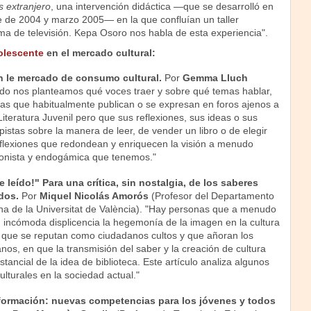
 extranjero
, una intervención didáctica —que se desarrolló en
e de 2004 y marzo 2005— en la que confluían un taller
ma de televisión. Kepa Osoro nos habla de esta experiencia".
olescente
en el mercado cultural:
 en le mercado de consumo cultural.
Por
Gemma Lluch
o nos planteamos qué voces traer y sobre qué temas hablar,
as que habitualmente publican o se expresan en foros ajenos a
 Literatura Juvenil pero que sus reflexiones, sus ideas o sus
stas sobre la manera de leer, de vender un libro o de elegir
eflexiones que redondean y enriquecen la visión a menudo
onista y endogámica que tenemos."
 leído!" Para una crítica, sin nostalgia, de los saberes
dos.
Por
Miquel Nicolás Amorós
(Profesor del Departamento
ana de la Universitat de València). "Hay personas que a menudo
n incómoda displicencia la hegemonía de la imagen en la cultura
que se reputan como ciudadanos cultos y que añoran los
anos, en que la transmisión del saber y la creación de cultura
tancial de la idea de biblioteca. Este artículo analiza algunos
lturales en la sociedad actual."
nformación: nuevas competencias para los jóvenes y todos