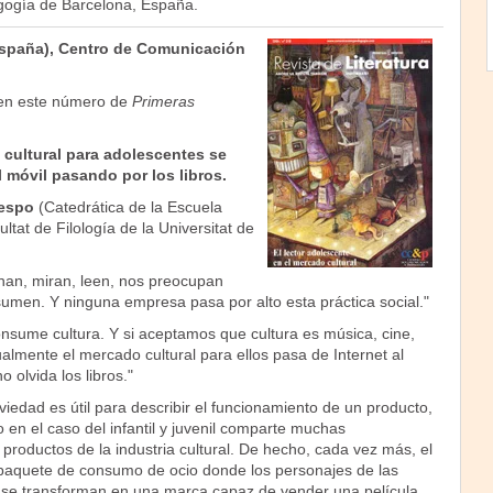
ogía de Barcelona, España.
España), Centro de Comunicación
en este número de
Primeras
o cultural para adolescentes se
l móvil pasando por los libros.
respo
(Catedrática de la Escuela
ultat de Filología de la Universitat de
nan, miran, leen, nos preocupan
sumen. Y ninguna empresa pasa por alto esta práctica social."
consume cultura. Y si aceptamos que cultura es música, cine,
tualmente el mercado cultural para ellos pasa de Internet al
o olvida los libros."
bviedad es útil para describir el funcionamiento de un producto,
o en el caso del infantil y juvenil comparte muchas
s productos de la industria cultural. De hecho, cada vez más, el
n paquete de consumo de ocio donde los personajes de las
es se transforman en una marca capaz de vender una película,