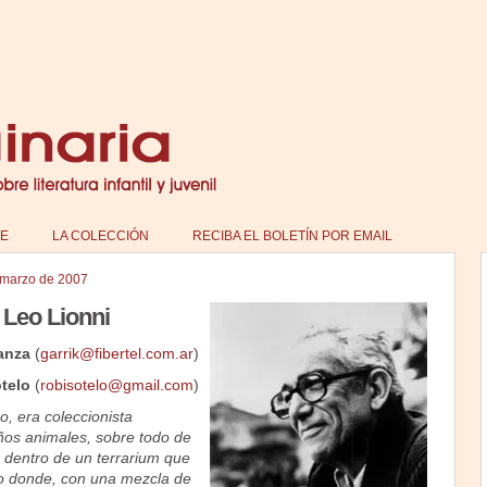
E
LA COLECCIÓN
RECIBA EL BOLETÍN POR EMAIL
 marzo de 2007
 Leo Lionni
anza
(
garrik@fibertel.com.ar
)
telo
(
robisotelo@gmail.com
)
, era coleccionista
os animales, sobre todo de
 dentro de un terrarium que
io donde, con una mezcla de