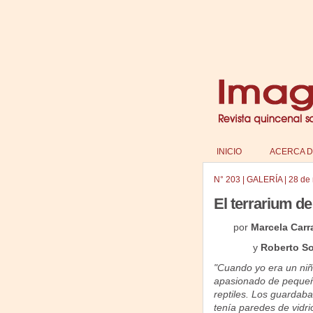
INICIO
ACERCA D
N°
203
|
GALERÍA
|
28 de
El terrarium de
por
Marcela Carr
y
Roberto So
"Cuando yo era un niño
apasionado de pequeñ
reptiles. Los guardaba
tenía paredes de vidr