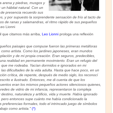
ba arena y piedras, musgos y
 un hábitat natural. Con un
 de presencia recuerdo sus
es, y por supuesto la sorprendente sensación de frío al tacto de
zos de ranas y salamandras, el ritmo rápido de sus pequeños
Leo Lionni
il que citamos más arriba,
Leo Lionni
prologa una reflexión
equeños paisajes que compuse fueron las primeras metáforas
a como artista. Como los jardines japoneses, eran mundos
plación y de mi propia creación. Eran seguros, predecibles,
e una realidad en permanente movimiento. Eran un refugio del
do que me rodeaba. Yacían dormidos e ignorados en mi
 las dificultades de la vida adulta. Hasta que hace poco, en un
ón crítica, de repente, después de medio siglo, los reconocí
escrito e ilustrado. Entonces, me di cuenta de que los
cuentos eran los mismos pequeños actores silenciosos quienes,
redes de vidrio de mi infancia, representaron la compleja
 destino, naturaleza y artificio, vida y muerte. Había ignorado
, pero entonces supe cuánto me había condicionado la
s preferencias formales, todo el intrincado juego de símbolos
abajo como artista."
(*)