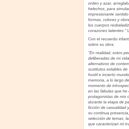
orden y azar, arregla
helechos, para simular
impresionante sentido
formas, colores y olor
los cuerpos resbaladi
corazones latientes."
Con el recuerdo infant
sobre su obra:
"En realidad, estos p
deliberadas de mi vid
alternativos de contem
sustitutos estables d
hostil e incierto mun
memoria, a lo largo de
momento de introspecci
en las fábulas que he 
protagonistas de mis 
durante la etapa de pa
ficción de casualidad y
su continua presencia
selección de temas, la
que caracterizan mi tr