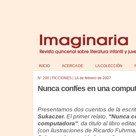
INICIO
ACERCA DE
LA COLECCIÓN
N°
200
|
FICCIONES
|
14 de febrero de 2007
Nunca confíes en una compu
Presentamos dos cuentos de la escri
Sukaczer.
El primer relato,
"Nunca co
computadora"
, da título al libro ed
(con ilustraciones de Ricardo Fuhrm