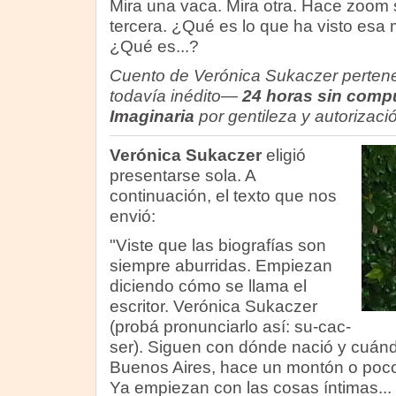
Mira una vaca. Mira otra. Hace zoom 
tercera. ¿Qué es lo que ha visto es
¿Qué es...?
Cuento de Verónica Sukaczer pertene
todavía inédito—
24 horas sin comp
Imaginaria
por gentileza y autorizaci
Verónica Sukaczer
eligió
presentarse sola. A
continuación, el texto que nos
envió:
"Viste que las biografías son
siempre aburridas. Empiezan
diciendo cómo se llama el
escritor. Verónica Sukaczer
(probá pronunciarlo así: su-cac-
ser). Siguen con dónde nació y cuánd
Buenos Aires, hace un montón o poco
Ya empiezan con las cosas íntimas... E