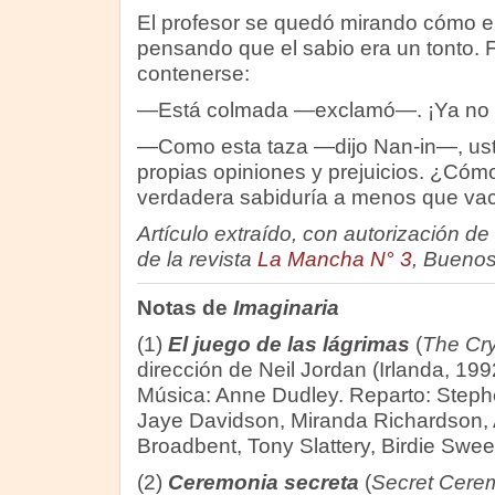
El profesor se quedó mirando cómo el
pensando que el sabio era un tonto.
contenerse:
—Está colmada —exclamó—. ¡Ya no 
—Como esta taza —dijo Nan-in—, uste
propias opiniones y prejuicios. ¿Cóm
verdadera sabiduría a menos que vac
Artículo extraído, con autorización de 
de la revista
La Mancha N° 3
, Buenos
Notas de
Imaginaria
(1)
El juego de las lágrimas
(
The Cr
dirección de Neil Jordan (Irlanda, 199
Música: Anne Dudley. Reparto: Steph
Jaye Davidson, Miranda Richardson, 
Broadbent, Tony Slattery, Birdie Swe
(2)
Ceremonia secreta
(
Secret Cere