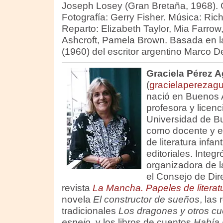
Joseph Losey (Gran Bretaña, 1968). 
Fotografía: Gerry Fisher. Música: Ri
Reparto: Elizabeth Taylor, Mia Farro
Ashcroft, Pamela Brown. Basada en 
(1960) del escritor argentino Marco D
Graciela Pérez A
(
gracielaperezag
nació en Buenos A
profesora y licenc
Universidad de Bu
como docente y edi
de literatura infan
editoriales. Integ
organizadora de la 
el Consejo de Dir
revista
La Mancha. Papeles de literatur
novela
El constructor de sueños
, las
tradicionales
Los dragones y otros cu
espejo
, y los libros de cuentos
Había 