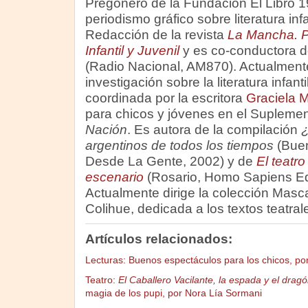
Pregonero de la Fundación El Libro 1
periodismo gráfico sobre literatura inf
Redacción de la revista
La Mancha. P
Infantil y Juvenil
y es co-conductora 
(Radio Nacional, AM870). Actualmente
investigación sobre la literatura infanti
coordinada por la escritora
Graciela 
para chicos y jóvenes en el Supleme
Nación
. Es autora de la compilación
¿
argentinos de todos los tiempos
(Buen
Desde La Gente, 2002) y de
El teatro
escenario
(Rosario, Homo Sapiens Ed
Actualmente dirige la colección Masc
Colihue, dedicada a los textos teatral
Artículos relacionados:
Lecturas: Buenos espectáculos para los chicos, po
Teatro:
El Caballero Vacilante, la espada y el drag
magia de los pupi, por Nora Lía Sormani