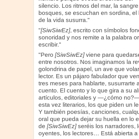
silencio. Los ritmos del mar, la sangre
bosques, se escuchan en sordina, el l
de la vida susurra."
"
[SiwSiwEz]
, escrito con símbolos fo
sonoridad y nos remite a la palabra o
escribir."
"Pero
[SiwSiwEz]
viene para quedarse,
entre nosotros. Nos imaginamos la r
golondrina de papel, un ave que vola
lector. Es un pájaro fabulador que ve
tres meses para hablarte, susurrarte a
cuento. El cuento y lo que gira a su al
artículos, editoriales y —¿cómo no?—
esta vez literarios, los que piden un 
Y también poesías, canciones, cualqu
oral que pueda dejar su huella en lo e
de
[SiwSiwEz]
seréis los narradores, l
oyentes, los lectores… Está abierta a 