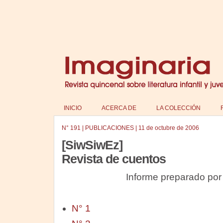
INICIO
ACERCA DE
LA COLECCIÓN
N°
191
|
PUBLICACIONES
|
11 de octubre de 2006
[SiwSiwEz]
Revista de cuentos
Informe preparado po
N° 1