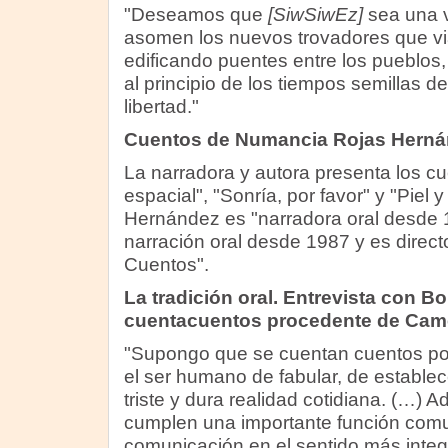
"Deseamos que
[SiwSiwEz]
sea una v
asomen los nuevos trovadores que via
edificando puentes entre los pueblo
al principio de los tiempos semillas de
libertad."
Cuentos de Numancia Rojas Hern
La narradora y autora presenta los cu
espacial", "Sonría, por favor" y "Pie
Hernández es "narradora oral desde 
narración oral desde 1987 y es direc
Cuentos".
La tradición oral. Entrevista con B
cuentacuentos procedente de Cam
"Supongo que se cuentan cuentos por
el ser humano de fabular, de establec
triste y dura realidad cotidiana. (…) 
cumplen una importante función comun
comunicación en el sentido más integra