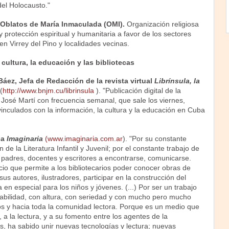
del Holocausto."
Oblatos de María Inmaculada (OMI).
Organización religiosa
 protección espiritual y humanitaria a favor de los sectores
n Virrey del Pino y localidades vecinas.
cultura, la educación y las bibliotecas
áez, Jefa de Redacción de la revista virtual
Librínsula, la
(
http://www.bnjm.cu/librinsula
). "Publicación digital de la
 José Martí con frecuencia semanal, que sale los viernes,
inculados con la información, la cultura y la educación en Cuba
ca
Imaginaria
(www.imaginaria.com.ar
). "Por su constante
n de la Literatura Infantil y Juvenil; por el constante trabajo de
 padres, docentes y escritores a encontrarse, comunicarse.
io que permite a los bibliotecarios poder conocer obras de
 a sus autores, ilustradores, participar en la construcción del
 en especial para los niños y jóvenes. (...) Por ser un trabajo
bilidad, con altura, con seriedad y con mucho pero mucho
os y hacia toda la comunidad lectora. Porque es un medio que
, a la lectura, y a su fomento entre los agentes de la
 ha sabido unir nuevas tecnologías y lectura; nuevas