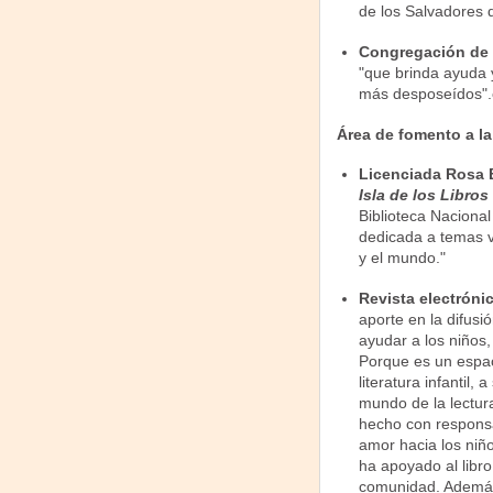
de los Salvadores 
Congregación de 
"que brinda ayuda y
más desposeídos".e
Área de fomento a la 
Licenciada Rosa B
Isla de los Libros
Biblioteca Nacional
dedicada a temas v
y el mundo."
Revista electróni
aporte en la difusió
ayudar a los niños,
Porque es un espac
literatura infantil,
mundo de la lectura
hecho con responsa
amor hacia los niñ
ha apoyado al libro
comunidad. Además,