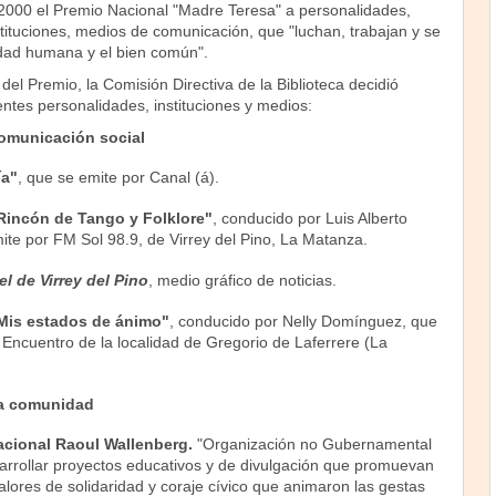
2000 el Premio Nacional "Madre Teresa" a personalidades,
instituciones, medios de comunicación, que "luchan, trabajan y se
idad humana y el bien común".
del Premio, la Comisión Directiva de la Biblioteca decidió
entes personalidades, instituciones y medios:
omunicación social
ía"
, que se emite por Canal (á).
Rincón de Tango y Folklore"
, conducido por Luis Alberto
ite por FM Sol 98.9, de Virrey del Pino, La Matanza.
el de Virrey del Pino
, medio gráfico de noticias.
"Mis estados de ánimo"
, conducido por Nelly Domínguez, que
 Encuentro de la localidad de Gregorio de Laferrere (La
la comunidad
acional Raoul Wallenberg.
"Organización no Gubernamental
arrollar proyectos educativos y de divulgación que promuevan
 valores de solidaridad y coraje cívico que animaron las gestas