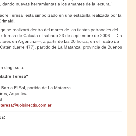
s, dando nuevas herramientas a los amantes de la lectura."
dre Teresa" está simbolizado en una estatuilla realizada por la
Grimaldi.
a se realizará dentro del marco de las fiestas patronales del
e Teresa de Calcuta el sábado 23 de septiembre de 2006 —Día
ulares en Argentina—, a partir de las 20 horas, en el Teatro
La
Catán (Larre 477), partido de La Matanza, provincia de Buenos
 dirigirse a:
Madre Teresa"
, Barrio El Sol, partido de La Matanza
res, Argentina
8
eteresa@uolsinect
is.com.ar
os: