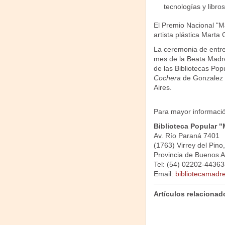
tecnologías y libro
El Premio Nacional "Ma
artista plástica Marta 
La ceremonia de entreg
mes de la Beata Madr
de las Bibliotecas Pop
Cochera
de Gonzalez 
Aires.
Para mayor información
Biblioteca Popular "
Av. Río Paraná 7401
(1763) Virrey del Pino
Provincia de Buenos Ai
Tel: (54) 02202-44363
Email:
bibliotecamadr
Artículos relacionad