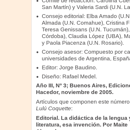
Comité de redacción: Carolina Cues
San Martín) y Valeria Sardi (U.N. La
Consejo editorial: Elba Amado (U.N
Almada (U.N. Comahue), Cristina Fa
Teresa Genissans (U.N. Tucumán), 
Córdoba), Claudia López (UBA), Mar
y Paola Piacenza (U.N. Rosario).
Consejo asesor: Compuesto por ca
universidades de Argentina, Españ
Editor: Jorge Baudino.
Diseño: Rafael Medel.
Año III, Nº 3; Buenos Aires, Edicion
Hacedor, noviembre de 2005.
Artículos que componen este número
Lulú Coquette
:
Editorial. La didáctica de la lengua 
literatura, esa invención. Por Maite