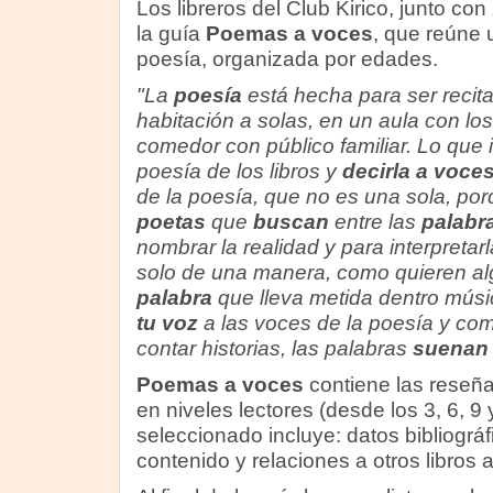
Los libreros del Club Kirico, junto con
la guía
Poemas a voces
, que reúne 
poesía, organizada por edades.
"La
poesía
está hecha para ser reci
habitación a solas, en un aula con l
comedor con público familiar. Lo que 
poesía de los libros y
decirla a voce
de la poesía, que no es una sola, p
poetas
que
buscan
entre las
palabr
nombrar la realidad y para interpretar
solo de una manera, como quieren a
palabra
que lleva metida dentro músic
tu voz
a las voces de la poesía y c
contar historias, las palabras
suenan 
Poemas a voces
contiene las reseña
en niveles lectores (desde los 3, 6, 9 
seleccionado incluye: datos bibliográ
contenido y relaciones a otros libros a