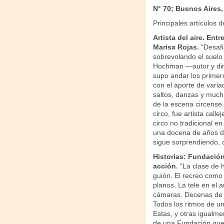
N° 70; Buenos Aires,
Principales artículos
Artista del aire. En
Marisa Rojas.
"Desafi
sobrevolando el suelo
Hochman —autor y dir
supo andar los primer
con el aporte de variad
saltos, danzas y much
de la escena circense.
circo, fue artista call
circo no tradicional e
una docena de años d
sigue sorprendiendo, 
Historias: Fundació
acción.
"La clase de 
guión. El recreo como 
planos. La tele en el 
cámaras. Decenas de d
Todos los ritmos de un
Estas, y otras igualm
de una Fundación que 