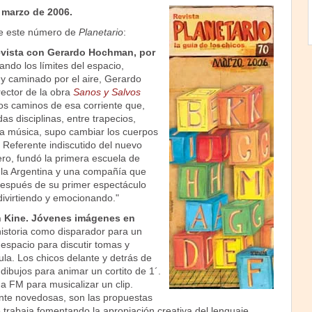
 marzo de 2006.
 de este número de
Planetario
:
trevista con Gerardo Hochman, por
ando los límites del espacio,
 y caminado por el aire, Gerardo
ector de la obra
Sanos y Salvos
os caminos de esa corriente que,
as disciplinas, entre trapecios,
a música, supo cambiar los cuerpos
 Referente indiscutido del nuevo
ejero, fundó la primera escuela de
n la Argentina y una compañía que
espués de su primer espectáculo
divirtiendo y emocionando."
n Kine. Jóvenes imágenes en
historia como disparador para un
espacio para discutir tomas y
aula. Los chicos delante y detrás de
ibujos para animar un cortito de 1´.
a FM para musicalizar un clip.
ente novedosas, son las propuestas
trabaja fomentando la apropiación creativa del lenguaje