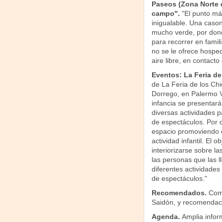
Paseos (Zona Norte d
campo".
"El punto má
inigualable. Una cason
mucho verde, por don
para recorrer en famil
no se le ofrece hosped
aire libre, en contacto
Eventos: La Feria d
de La Feria de los Chi
Dorrego, en Palermo V
infancia se presentará
diversas actividades p
de espectáculos. Por 
espacio promoviendo el
actividad infantil. El o
interiorizarse sobre l
las personas que las l
diferentes actividades
de espectáculos."
Recomendados.
Come
Saidón, y recomendaci
Agenda.
Amplia infor