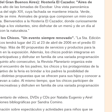
el Gran Buenos Aires): Hostería El Cazador. "Aires de
s alto de las lomadas de Escobar. Una vista panorámica
a del siglo XIX, cuya fachada se mantiene intacta. Verde,
de se mire. Animales de granja que componen un mini-zoo
ia. Bienvenidos a la Hostería El Cazador, donde curiosamente
aje a los visitantes, sino disfrutar de un menú y de un día al
 con la naturaleza."
e los Chicos. "Un evento siempre renovado".
"La 5ta. Edición
cos tendrá lugar del 21 al 23 de abril de 2006 en el predio El
iejo. Más de 80 propuestas de servicios y productos para la
n en la exposición. Además, los chicos podrán integrarse en
articipativas y disfrutar en familia de una variada programación
quinto año consecutivo, la
Revista Planetario
organiza este
 encuentro de los padres, los chicos y los protagonistas de la
bjetivo de la feria es brindar a los padres la posibilidad de
as distintas propuestas que se ofrecen para sus hijos y conocer a
levan a cabo. Al mismo tiempo, que los chicos participen de
 recreativas y disfruten en familia de una variada programación
ntario de videos, DVDs y CDs por Natalia Eugenio y Airel
ones bibliográficas por Sandra Comino.
mación sobre espectáculos y actividades para niños que se