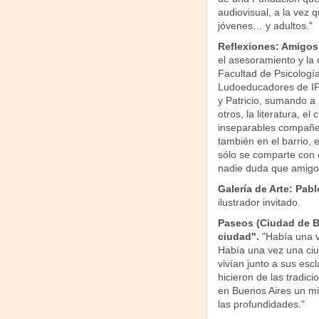
audiovisual, a la vez 
jóvenes… y adultos."
Reflexiones: Amigos 
el asesoramiento y la
Facultad de Psicologí
Ludoeducadores de IPA
y Patricio, sumando a L
otros, la literatura, el
inseparables compañer
también en el barrio, e
sólo se comparte con e
nadie duda que amigos
Galería de Arte: Pab
ilustrador invitado.
Paseos (Ciudad de Bu
ciudad".
"Había una v
Había una vez una ciud
vivían junto a sus esc
hicieron de las tradi
en Buenos Aires un mis
las profundidades."