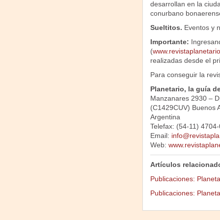
desarrollan en la ciud
conurbano bonaerens
Sueltitos.
Eventos y n
Importante:
Ingresan
(
www.revistaplanetari
realizadas desde el pr
Para conseguir la revis
Planetario, la guía d
Manzanares 2930 – D
(C1429CUV) Buenos A
Argentina
Telefax: (54-11) 4704
Email:
info@revistapla
Web:
www.revistaplan
Artículos relacionad
Publicaciones: Planeta
Publicaciones: Planeta