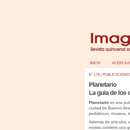
INICIO
ACERCA D
N°
176
|
PUBLICACIONE
Planetario
La guía de los 
Planetario
es una publ
ciudad de Buenos Aires
pediátricos, museos, te
Además de artículos so
revista contiene una gu