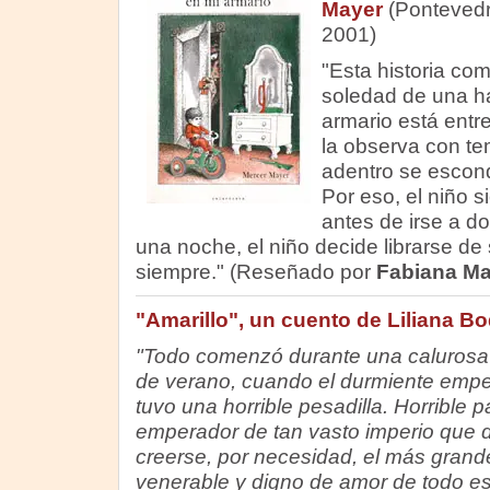
Mayer
(Pontevedr
2001)
"Esta historia co
soledad de una ha
armario está entr
la observa con te
adentro se escond
Por eso, el niño s
antes de irse a do
una noche, el niño decide librarse de 
siempre." (Reseñado por
Fabiana Ma
"Amarillo", un cuento de Liliana B
"Todo comenzó durante una calurosa 
de verano, cuando el durmiente emp
tuvo una horrible pesadilla. Horrible p
emperador de tan vasto imperio que 
creerse, por necesidad, el más grand
venerable y digno de amor de todo es