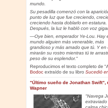
mundo.
Su pesadilla comenzó con la aparició
punto de luz que fue creciendo, creci
creciendo hasta doblarlo en estatura.
Después, la luz le habló con voz giga
—Oye bien, emperador Ye-Lou. Hay 
mundo alguien más venerable, más
grandioso y más amado que tú. Y en 
mirarán su rostro mientras tú te arrast
peso de su esplendor."
Reproducimos el texto completo de "Am
Bodoc
extraído de su libro
Sucedió en
"Último sueño de Jonathan Swift", 
Wapner
"Navega Jo
extraviado
calma chic