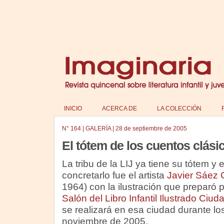
INICIO
ACERCA DE
LA COLECCIÓN
N°
164
|
GALERÍA
|
28 de septiembre de 2005
El tótem de los cuentos clási
La tribu de la LIJ ya tiene su tótem y
concretarlo fue el artista
Javier Sáez 
1964) con la ilustración que preparó p
Salón del Libro Infantil Ilustrado Ciud
se realizará en esa ciudad durante lo
noviembre de 2005.