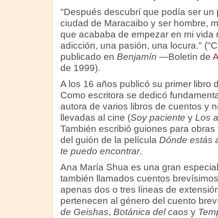
"Después descubrí que podía ser un p
ciudad de Maracaibo y ser hombre, ma
que acababa de empezar en mi vida n
adicción, una pasión, una locura." ("C
publicado en
Benjamín
—Boletín de
A
de 1999).
A los 16 años publicó su primer libr
Como escritora se dedicó fundamental
autora de varios libros de cuentos y 
llevadas al cine (
Soy paciente
y
Los a
También escribió guiones para obras t
del guión de la película
Dónde estás a
te puedo encontrar
.
Ana María Shua es una gran especiali
también llamados cuentos brevísimos)
apenas dos o tres líneas de extensión
pertenecen al género del cuento brev
de Geishas
,
Botánica del caos
y
Temp